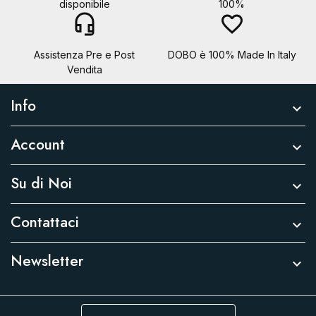
disponibile
100%
headset_mic
favorite_border
Assistenza Pre e Post
DOBO è 100% Made In Italy
Vendita
Info

Account

Su di Noi

Contattaci

Newsletter
