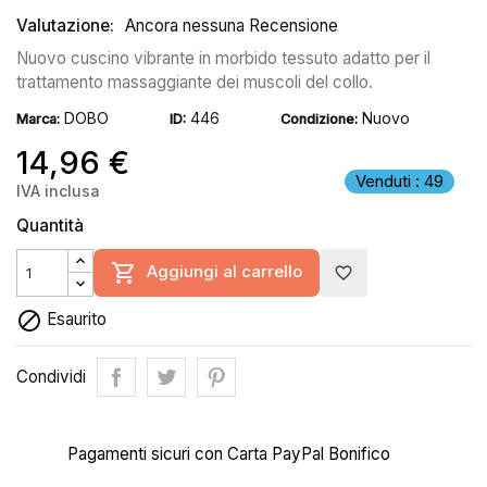
Valutazione:
Ancora nessuna Recensione
Nuovo cuscino vibrante in morbido tessuto adatto per il
trattamento massaggiante dei muscoli del collo.
DOBO
446
Nuovo
Marca:
ID:
Condizione:
14,96 €
Venduti : 49
IVA inclusa
Quantità

Aggiungi al carrello
favorite_border

Esaurito
Condividi
Pagamenti sicuri con Carta PayPal Bonifico