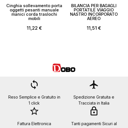
Cinghia sollevamento porta
BILANCIA PER BAGAGLI
oggetti pesanti manuale
PORTATILE VIAGGIO
manici corda traslochi
NASTRO INCORPORATO
mobili
AEREO
11,22 €
11,51 €
loop
flight
Reso Semplice e Gratuito in
Spedizione Gratuita e
1 click
Tracciata in Italia
star_border
lock
Fattura Elettronica
Tanti pagamenti Sicuri al