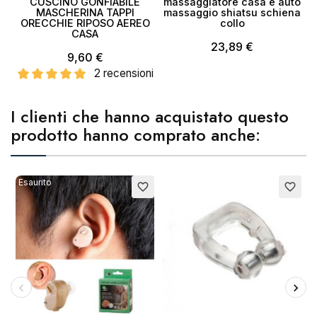
CUSCINO GONFIABILE
massaggiatore casa e auto
MASCHERINA TAPPI
massaggio shiatsu schiena
ORECCHIE RIPOSO AEREO
collo
CASA
23,89 €
9,60 €
2 recensioni
I clienti che hanno acquistato questo
prodotto hanno comprato anche:
Esaurito
favorite_border
favorite_border