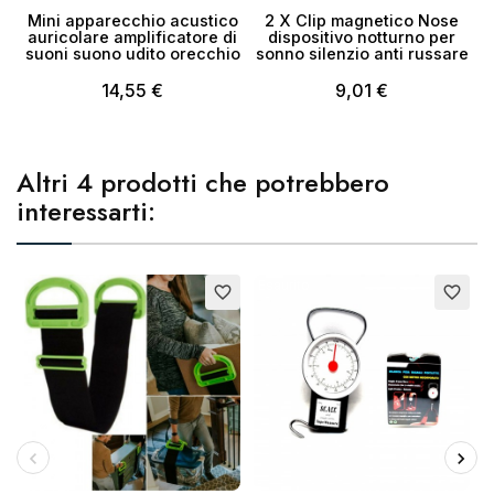
Mini apparecchio acustico
2 X Clip magnetico Nose
auricolare amplificatore di
dispositivo notturno per
suoni suono udito orecchio
sonno silenzio anti russare
14,55 €
9,01 €
Altri 4 prodotti che potrebbero
interessarti:
Esaurito
favorite_border
favorite_border