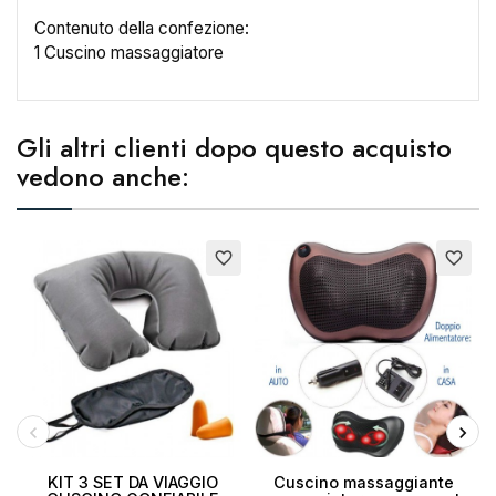
×
Crea lista dei desideri
Contenuto della confezione:
1 Cuscino massaggiatore
Nome lista dei desideri
Gli altri clienti dopo questo acquisto
vedono anche:
Annulla
Crea lista dei desideri
favorite_border
favorite_border
KIT 3 SET DA VIAGGIO
Cuscino massaggiante