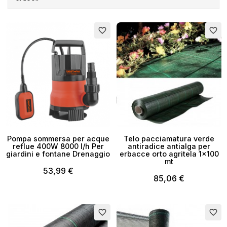
favorite_border
favorite_border
Pompa sommersa per acque
Telo pacciamatura verde
reflue 400W 8000 l/h Per
antiradice antialga per
giardini e fontane Drenaggio
erbacce orto agritela 1x100
mt
53,99 €
85,06 €
favorite_border
favorite_border