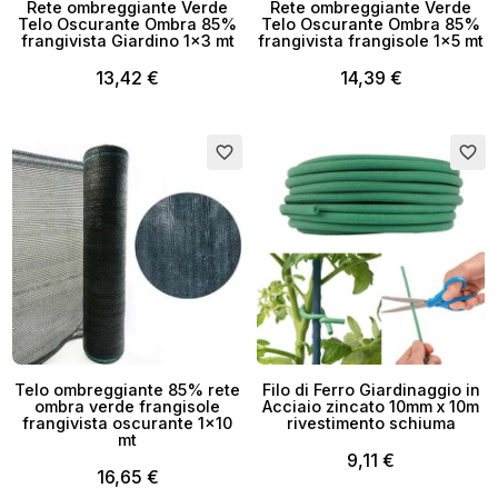
Rete ombreggiante Verde
Rete ombreggiante Verde
Telo Oscurante Ombra 85%
Telo Oscurante Ombra 85%
frangivista Giardino 1x3 mt
frangivista frangisole 1x5 mt
13,42 €
14,39 €
favorite_border
favorite_border
×
Crea lista dei desideri
Nome lista dei desideri
Telo ombreggiante 85% rete
Filo di Ferro Giardinaggio in
ombra verde frangisole
Acciaio zincato 10mm x 10m
frangivista oscurante 1x10
rivestimento schiuma
mt
9,11 €
Annulla
Crea lista dei desideri
16,65 €