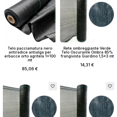
Telo pacciamatura nero
Rete ombreggiante Verde
antiradice antialga per
Telo Oscurante Ombra 85%
erbacce orto agritela 1x100
frangivista Giardino 1,5x3 mt
mt
14,31 €
85,06 €
favorite_border
favorite_border