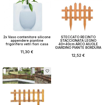
2x Vaso contenitore silicone
STECCATO RECINTO
appendere piantine
STACCIONATA LEGNO
frigorifero vetri fiori casa
40x40cm ARCO AIUOLE
GIARDINO PIANTE BORDURA
11,30 €
12,52 €
Esaurito
favorite_border