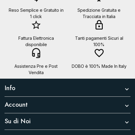
Reso Semplice e Gratuito in
Spedizione Gratuita e
1 click
Tracciata in Italia
star_border
lock
Fattura Elettronica
Tanti pagamenti Sicuri al
disponibile
100%
headset_mic
favorite_border
Assistenza Pre e Post
DOBO è 100% Made In Italy
Vendita
Info

Account

Su di Noi
