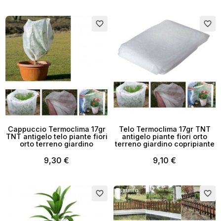
favorite_border
favorite_border
Cappuccio Termoclima 17gr
Telo Termoclima 17gr TNT
TNT antigelo telo piante fiori
antigelo piante fiori orto
orto terreno giardino
terreno giardino copripiante
9,30 €
9,10 €
Esaurito
favorite_border
favorite_border