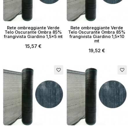
Rete ombreggiante Verde
Rete ombreggiante Verde
Telo Oscurante Ombra 85%
Telo Oscurante Ombra 85%
frangivista Giardino 1,5x5 mt
frangivista Giardino 1,5x10
mt
15,57 €
19,52 €
favorite_border
favorite_border