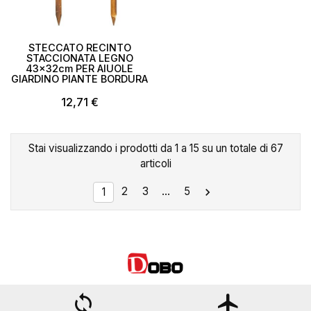
STECCATO RECINTO
STACCIONATA LEGNO
43x32cm PER AIUOLE
GIARDINO PIANTE BORDURA
12,71 €
Stai visualizzando i prodotti da 1 a 15 su un totale di 67
articoli
2
3
…
5

1
loop
flight