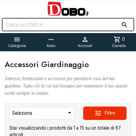


more_horiz

shopping_cart
0
Categorie
Aiuto
Account
Carrello
Accessori Giardinaggio
Attrezzi, fertilizzanti e accessori per prendersi cura del tuo
giardino. Tutto ciò di cui hai bisogno per mantenere il tuo spazio
verde sempre in ordine.

tune
Filtro
Seleziona
Stai visualizzando i prodotti da 1 a 15 su un totale di 67
articoli