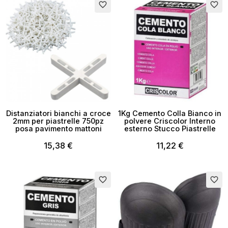
Esaurito
favorite_border
favorite_border
Distanziatori bianchi a croce
1Kg Cemento Colla Bianco in
2mm per piastrelle 750pz
polvere Criscolor Interno
posa pavimento mattoni
esterno Stucco Piastrelle
15,38 €
11,22 €
Esaurito
favorite_border
favorite_border