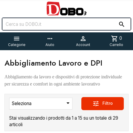


more_horiz

shopping_cart
0
Categorie
Aiuto
Account
Carrello
Abbigliamento Lavoro e DPI
Abbigliamento da lavoro e dispositivi di protezione individuale
per sicurezza e comfort in ogni ambiente lavorativo

tune
Filtro
Seleziona
Stai visualizzando i prodotti da 1 a 15 su un totale di 29
articoli