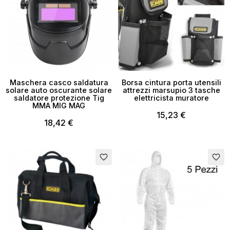
Maschera casco saldatura
Borsa cintura porta utensili
solare auto oscurante solare
attrezzi marsupio 3 tasche
saldatore protezione Tig
elettricista muratore
MMA MIG MAG
15,23 €
18,42 €
favorite_border
favorite_border