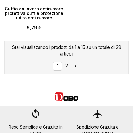
Cuffia da lavoro antirumore
protettiva cuffie protezione
udito anti rumore
9,79 €
Stai visualizzando i prodotti da 1 a 15 su un totale di 29
articoli
2

1
loop
flight
Reso Semplice e Gratuito in
Spedizione Gratuita e