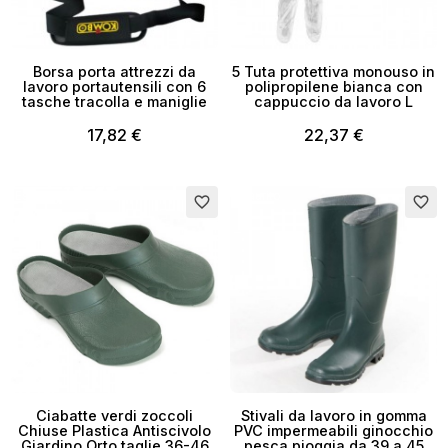
Borsa porta attrezzi da
5 Tuta protettiva monouso in
lavoro portautensili con 6
polipropilene bianca con
tasche tracolla e maniglie
cappuccio da lavoro L
17,82 €
22,37 €
Esaurito
Esaurito
favorite_border
favorite_border
Ciabatte verdi zoccoli
Stivali da lavoro in gomma
Chiuse Plastica Antiscivolo
PVC impermeabili ginocchio
Giardino Orto taglie 36-46
pesca pioggia da 39 a 45