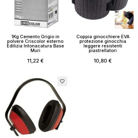
1Kg Cemento Grigio in
Coppia ginocchiere EVA
polvere Criscolor esterno
protezione ginocchia
Edilizia Intonacatura Base
leggere resistenti
Muri
piastrellatori
11,22 €
10,80 €
Esaurito
favorite_border