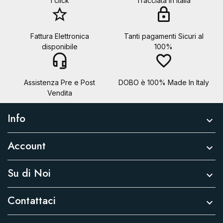
1 click
Tracciata in Italia
star_border
lock
Fattura Elettronica
Tanti pagamenti Sicuri al
disponibile
100%
headset_mic
favorite_border
Assistenza Pre e Post
DOBO è 100% Made In Italy
Vendita
Info

Account

Su di Noi

Contattaci
