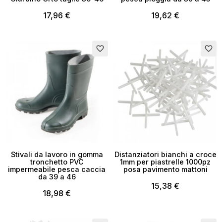
17,96 €
19,62 €
Esaurito
favorite_border
favorite_border
×
Crea lista dei desideri
Stivali da lavoro in gomma
Distanziatori bianchi a croce
tronchetto PVC
1mm per piastrelle 1000pz
Nome lista dei desideri
impermeabile pesca caccia
posa pavimento mattoni
da 39 a 46
15,38 €
18,98 €
Annulla
Crea lista dei desideri