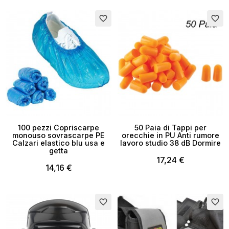
favorite_border
favorite_border
100 pezzi Copriscarpe
50 Paia di Tappi per
monouso sovrascarpe PE
orecchie in PU Anti rumore
Calzari elastico blu usa e
lavoro studio 38 dB Dormire
getta
17,24 €
14,16 €
favorite_border
favorite_border