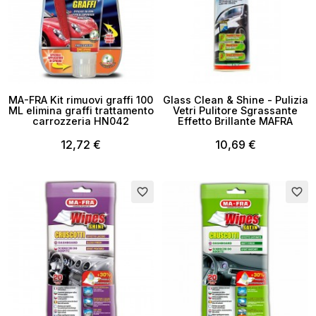
MA-FRA Kit rimuovi graffi 100
Glass Clean & Shine - Pulizia
ML elimina graffi trattamento
Vetri Pulitore Sgrassante
carrozzeria HN042
Effetto Brillante MAFRA
12,72 €
10,69 €
favorite_border
favorite_border