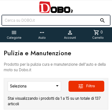


more_horiz

shopping_cart
0
Categorie
Aiuto
Account
Carrello
Pulizia e Manutenzione
Prodotto per la pulizia cura e manutenzione dell'auto e della
moto su Dobo.it

tune
Filtro
Seleziona
Stai visualizzando i prodotti da 1 a 15 su un totale di 137
articoli