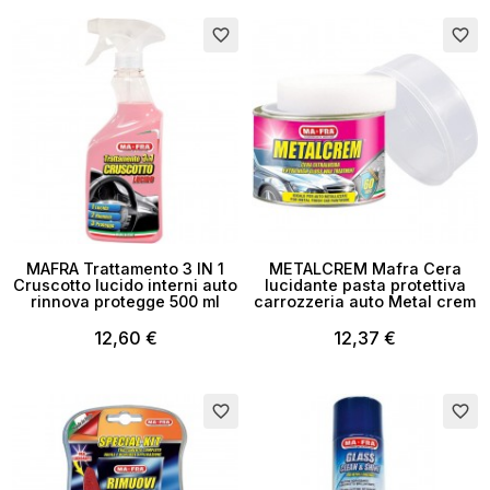
favorite_border
favorite_border
MAFRA Trattamento 3 IN 1
METALCREM Mafra Cera
Cruscotto lucido interni auto
lucidante pasta protettiva
rinnova protegge 500 ml
carrozzeria auto Metal crem
12,60 €
12,37 €
favorite_border
favorite_border