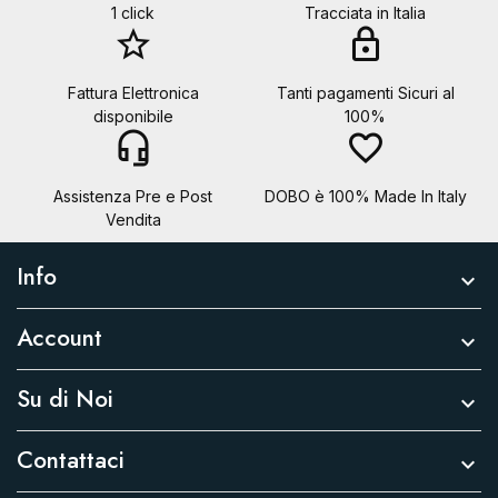
1 click
Tracciata in Italia
star_border
lock
Fattura Elettronica
Tanti pagamenti Sicuri al
disponibile
100%
headset_mic
favorite_border
Assistenza Pre e Post
DOBO è 100% Made In Italy
Vendita
Info

Account

Su di Noi

Contattaci
