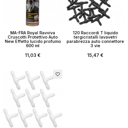
MA-FRA Royal Ravviva
120 Raccordi T liquido
Cruscotti Protettivo Auto
tergicristalli lavavetri
New Effetto lucido profumo
parabrezza auto connettore
600 ml
3 vie
11,03 €
15,47 €
favorite_border