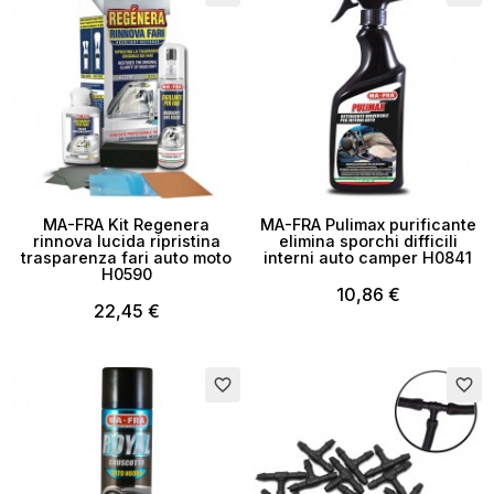
MA-FRA Kit Regenera
MA-FRA Pulimax purificante
rinnova lucida ripristina
elimina sporchi difficili
trasparenza fari auto moto
interni auto camper H0841
H0590
10,86 €
22,45 €
favorite_border
favorite_border