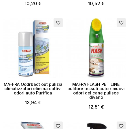
10,20 €
10,52 €
favorite_border
favorite_border
×
Crea lista dei desideri
MA-FRA Oodrbact out pulizia
MAFRA FLASH PET LINE
climatizzatori elimina cattivi
Nome lista dei desideri
pulitore tessuti auto rimuovi
odori auto Purifica
odori del cane pulisce
divano
13,94 €
12,51 €
Annulla
Crea lista dei desideri
favorite_border
favorite_border