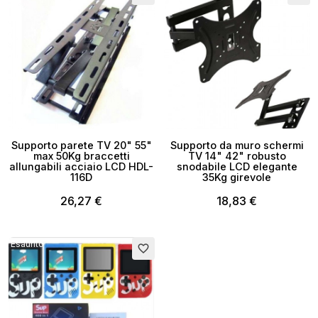
Supporto parete TV 20" 55"
Supporto da muro schermi
max 50Kg braccetti
TV 14" 42" robusto
allungabili acciaio LCD HDL-
snodabile LCD elegante
116D
35Kg girevole
26,27 €
18,83 €
Esaurito
favorite_border