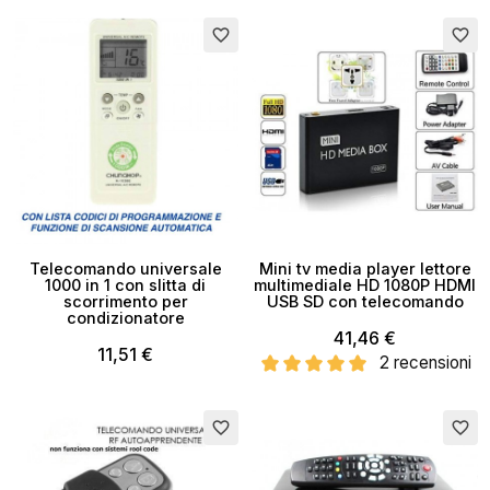
Esaurito
favorite_border
favorite_border
Telecomando universale
Mini tv media player lettore
1000 in 1 con slitta di
multimediale HD 1080P HDMI
scorrimento per
USB SD con telecomando
condizionatore
41,46 €
11,51 €
2 recensioni
Esaurito
favorite_border
favorite_border