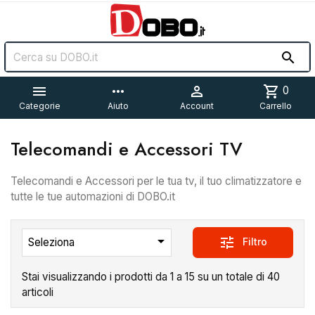


more_horiz

shopping_cart
0
Categorie
Aiuto
Account
Carrello
Telecomandi e Accessori TV
Telecomandi e Accessori per le tua tv, il tuo climatizzatore e
tutte le tue automazioni di DOBO.it

tune
Filtro
Seleziona
Stai visualizzando i prodotti da 1 a 15 su un totale di 40
articoli