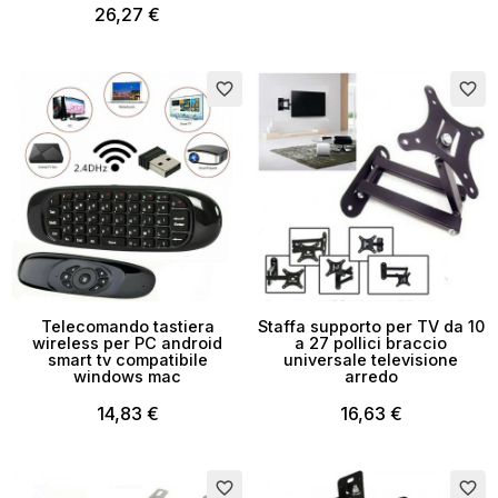
26,27 €
Annulla
Crea lista dei desideri
favorite_border
favorite_border
Telecomando tastiera
Staffa supporto per TV da 10
wireless per PC android
a 27 pollici braccio
smart tv compatibile
universale televisione
windows mac
arredo
14,83 €
16,63 €
favorite_border
favorite_border