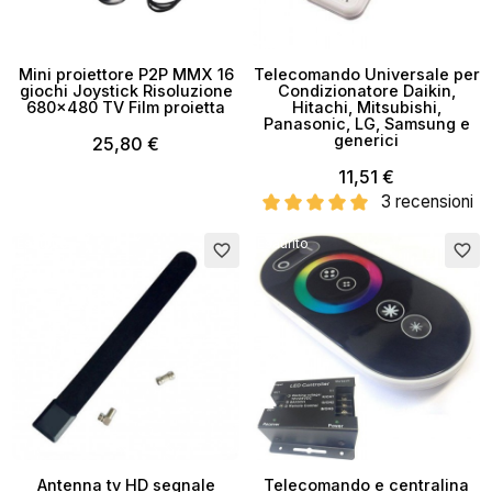
Mini proiettore P2P MMX 16
Telecomando Universale per
giochi Joystick Risoluzione
Condizionatore Daikin,
680x480 TV Film proietta
Hitachi, Mitsubishi,
Panasonic, LG, Samsung e
generici
25,80 €
11,51 €
3 recensioni
Esaurito
Esaurito
favorite_border
favorite_border
Antenna tv HD segnale
Telecomando e centralina