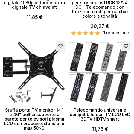
digitale 1080p indoor interno
per striscia Led RGB 12/24
digitale TV chiave mt
DC - Telecomando con
funzioni touch per cambio
colore e tonalità
11,85 €
20,27 €
1 recensione
favorite_border
favorite_border
×
Crea lista dei desideri
Staffa porta TV monitor 14"
Telecomando universale
Nome lista dei desideri
a 46" pollici supporto a
compatibile con TV LCD LED
parete per televisori plasma
3DTV HDTV smart
LCD con braccio estensibile
max 50KG
11,76 €