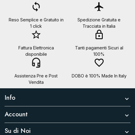
loop
flight
Reso Semplice e Gratuito in
Spedizione Gratuita e
1 click
Tracciata in Italia
star_border
lock
Fattura Elettronica
Tanti pagamenti Sicuri al
disponibile
100%
headset_mic
favorite_border
Assistenza Pre e Post
DOBO è 100% Made In Italy
Vendita
Info

Account

Su di Noi
