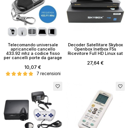
Telecomando universale
Decoder Satellitare Skybox
apricancello cancello
Openbox Inetbox F5s
433.92 mhz a codice fisso
Ricevitore Full HD Linux sat
per cancelli porte da garage
27,64 €
10,07 €
7 recensioni
Esaurito
favorite_border
favorite_border