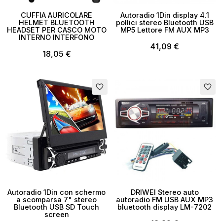
CUFFIA AURICOLARE
Autoradio 1Din display 4.1
HELMET BLUETOOTH
pollici stereo Bluetooth USB
HEADSET PER CASCO MOTO
MP5 Lettore FM AUX MP3
INTERNO INTERFONO
41,09 €
18,05 €
Esaurito
Esaurito
favorite_border
favorite_border
Autoradio 1Din con schermo
DRIWEI Stereo auto
a scomparsa 7" stereo
autoradio FM USB AUX MP3
Bluetooth USB SD Touch
bluetooth display LM-7202
screen