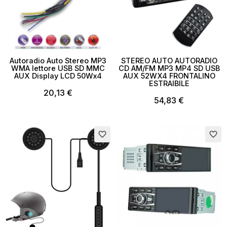
Autoradio Auto Stereo MP3
STEREO AUTO AUTORADIO
WMA lettore USB SD MMC
CD AM/FM MP3 MP4 SD USB
AUX Display LCD 50Wx4
AUX 52WX4 FRONTALINO
ESTRAIBILE
20,13 €
54,83 €
Esaurito
favorite_border
favorite_border