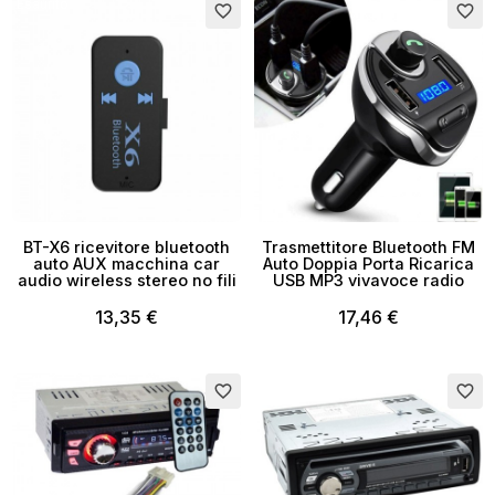
Esaurito
favorite_border
favorite_border
BT-X6 ricevitore bluetooth
Trasmettitore Bluetooth FM
auto AUX macchina car
Auto Doppia Porta Ricarica
audio wireless stereo no fili
USB MP3 vivavoce radio
13,35 €
17,46 €
Esaurito
favorite_border
favorite_border