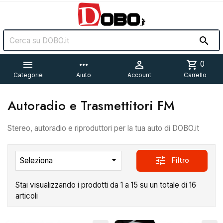


more_horiz

shopping_cart
0
Categorie
Aiuto
Account
Carrello
Autoradio e Trasmettitori FM
Stereo, autoradio e riproduttori per la tua auto di DOBO.it

tune
Filtro
Seleziona
Stai visualizzando i prodotti da 1 a 15 su un totale di 16
articoli