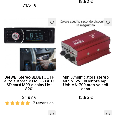
18,82 €
71,51 €
Esaurito
Esaurito
favorite_border
favorite_border
×
Crea lista dei desideri
DRIWEI Stereo BLUETOOTH
Mini Amplificatore stereo
auto autoradio FM USB AUX
audio 12V FM lettore mp3
SD card MP3 display LM-
Usb MA-700 auto veicoli
Nome lista dei desideri
8201
casa
21,97 €
15,85 €
2 recensioni
Annulla
Crea lista dei desideri
Esaurito
Esaurito
favorite_border
favorite_border