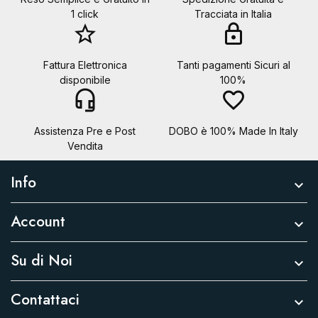
1 click
Tracciata in Italia
star_border
lock
Fattura Elettronica
Tanti pagamenti Sicuri al
disponibile
100%
headset_mic
favorite_border
Assistenza Pre e Post
DOBO è 100% Made In Italy
Vendita
Info

Account

Su di Noi

Contattaci
