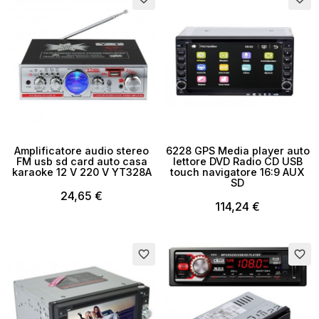
Amplificatore audio stereo
6228 GPS Media player auto
FM usb sd card auto casa
lettore DVD Radio CD USB
karaoke 12 V 220 V YT328A
touch navigatore 16:9 AUX
SD
24,65 €
114,24 €
Esaurito
favorite_border
favorite_border