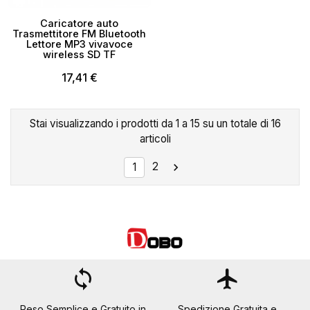
Caricatore auto
Trasmettitore FM Bluetooth
Lettore MP3 vivavoce
wireless SD TF
17,41 €
Stai visualizzando i prodotti da 1 a 15 su un totale di 16
articoli
2

1
loop
flight
Reso Semplice e Gratuito in
Spedizione Gratuita e