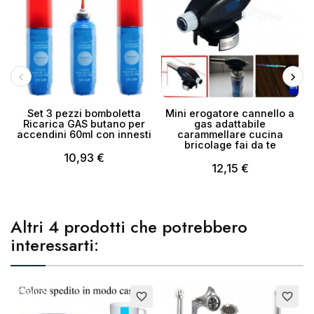
Set 3 pezzi bomboletta
Mini erogatore cannello a
Ricarica GAS butano per
gas adattabile
accendini 60ml con innesti
carammellare cucina
bricolage fai da te
10,93 €
12,15 €
Altri 4 prodotti che potrebbero
interessarti:
Esaurito
Esaurito
favorite_border
favorite_border