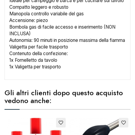
Ideale per campeggio e barca e per cucinare sul tavolo
Compatto leggero e robusto
×
Manopola controllo variabile del gas
Crea lista dei desideri
Accensione: piezo
Bombola gas di facile accesso e inserimento (NON
INCLUSA)
Nome lista dei desideri
Autonomia: 90 minuti in posizione massima della fiamma
Valigetta per facile trasporto
Contenuto della confezione:
1x Fornelletto da tavolo
Annulla
Crea lista dei desideri
1x Valigetta per trasporto
Gli altri clienti dopo questo acquisto
vedono anche:
Esaurito
Esaurito
E
favorite_border
favorite_border