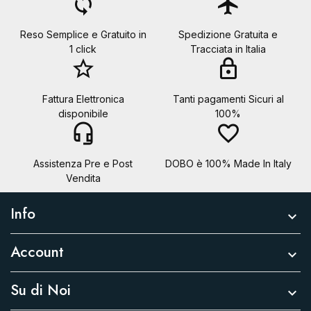
loop
flight
Reso Semplice e Gratuito in
Spedizione Gratuita e
1 click
Tracciata in Italia
star_border
lock
Fattura Elettronica
Tanti pagamenti Sicuri al
disponibile
100%
headset_mic
favorite_border
Assistenza Pre e Post
DOBO è 100% Made In Italy
Vendita
Info

Account

Su di Noi
