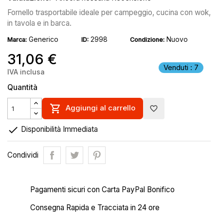
Fornello trasportabile ideale per campeggio, cucina con wok,
in tavola e in barca.
Generico
2998
Nuovo
Marca:
ID:
Condizione:
31,06 €
Venduti : 7
IVA inclusa
Quantità

Aggiungi al carrello
favorite_border

Disponibilità Immediata
Condividi
Pagamenti sicuri con Carta PayPal Bonifico
Consegna Rapida e Tracciata in 24 ore