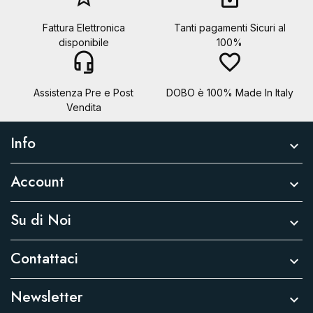
Fattura Elettronica
Tanti pagamenti Sicuri al
disponibile
100%
headset_mic
favorite_border
Assistenza Pre e Post
DOBO è 100% Made In Italy
Vendita
Info

Account

Su di Noi

Contattaci

Newsletter
