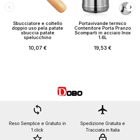
Sbucciatore e coltello
Portavivande termico
P
doppio uso pela patate
Contenitore Porta Pranzo
sbuccia patate
Scomparti in acciaio Inox
spelucchino
1.6L
10,07 €
19,53 €
loop
flight
Reso Semplice e Gratuito in
Spedizione Gratuita e
1 click
Tracciata in Italia
star_border
lock