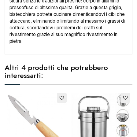
sicura senza le tradizionali presine; corpo in alluminio
pressofuso di altissima qualità. Grazie a questa griglia,
bistecchiera potrete cucinare dimenticandovi i cibi che
attaccano, eliminando o limitando al massimo i grassi di
cottura, scordandovi i problemi dei graffi sul
rivestimento grazie al suo magnifico rivestimento in
pietra.
Altri 4 prodotti che potrebbero
interessarti:
Esaurito
E
favorite_border
favorite_border