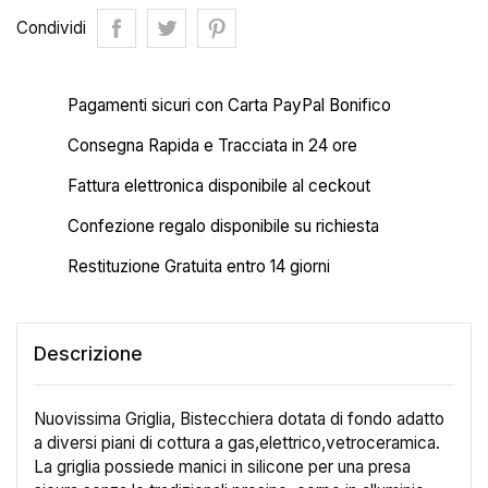
Condividi
Pagamenti sicuri con Carta PayPal Bonifico
Consegna Rapida e Tracciata in 24 ore
Fattura elettronica disponibile al ceckout
Confezione regalo disponibile su richiesta
×
Restituzione Gratuita entro 14 giorni
Crea lista dei desideri
Nome lista dei desideri
Descrizione
Nuovissima Griglia, Bistecchiera dotata di fondo adatto
a diversi piani di cottura a gas,elettrico,vetroceramica.
Annulla
Crea lista dei desideri
La griglia possiede manici in silicone per una presa