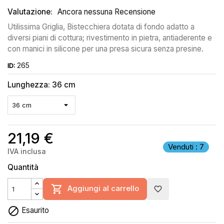
Valutazione:
Ancora nessuna Recensione
Utilissima Griglia, Bistecchiera dotata di fondo adatto a
diversi piani di cottura; rivestimento in pietra, antiaderente e
con manici in silicone per una presa sicura senza presine.
265
ID:
Lunghezza: 36 cm
21,19 €
Venduti : 7
IVA inclusa
Quantità

Aggiungi al carrello
favorite_border

Esaurito