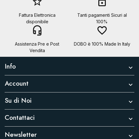
star_border
lock
Fattura Elettronica
Tanti pagamenti Sicuri al
disponibile
100%
headset_mic
favorite_border
Assistenza Pre e Post
DOBO è 100% Made In Italy
Vendita
Info

Account

Su di Noi

Contattaci

Newsletter
