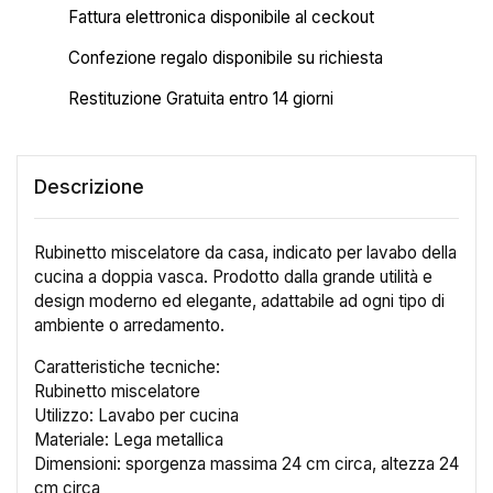
Fattura elettronica disponibile al ceckout
Confezione regalo disponibile su richiesta
Restituzione Gratuita entro 14 giorni
Descrizione
Rubinetto miscelatore da casa, indicato per lavabo della
×
cucina a doppia vasca. Prodotto dalla grande utilità e
Crea lista dei desideri
design moderno ed elegante, adattabile ad ogni tipo di
ambiente o arredamento.
Nome lista dei desideri
Caratteristiche tecniche:
Rubinetto miscelatore
Utilizzo: Lavabo per cucina
Materiale: Lega metallica
Annulla
Crea lista dei desideri
Dimensioni: sporgenza massima 24 cm circa, altezza 24
cm circa