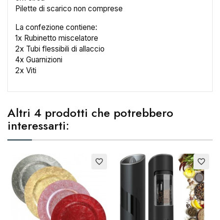
Pilette di scarico non comprese
La confezione contiene:
1x Rubinetto miscelatore
2x Tubi flessibili di allaccio
4x Guarnizioni
2x Viti
Altri 4 prodotti che potrebbero
interessarti:
E
favorite_border
favorite_border