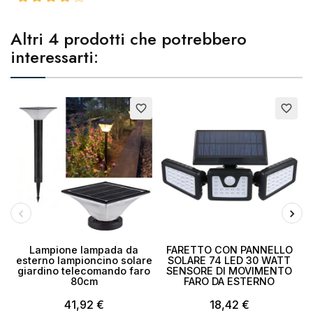
Altri 4 prodotti che potrebbero
interessarti:
Esaurito
Esaurito
E
favorite_border
favorite_border
Lampione lampada da
FARETTO CON PANNELLO
esterno lampioncino solare
SOLARE 74 LED 30 WATT
giardino telecomando faro
SENSORE DI MOVIMENTO
80cm
FARO DA ESTERNO
41,92 €
18,42 €