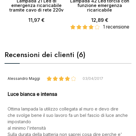
Lampada 21 Led di
Lampada 42 Led torcia con
emergenza ricaricabile
funzione emergenza
tramite cavo di rete 220v
ricaricabile
11,97 €
12,89 €
1 recensione
×
Crea lista dei desideri
Recensioni dei clienti (6)
Nome lista dei desideri
Alessandro Maggi
03/04/2017
Annulla
Crea lista dei desideri
Luce bianca e intensa
Ottima lampada la utilizzo collegata al muro e devo dire
che svolge bene il suo lavoro fa un bel fascio di luce anche
impostando
al minimo l'intensità
Sulla durata della batteria non saprei cosa dire perche e'