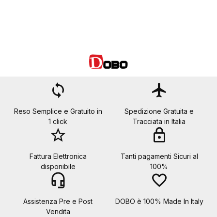
loop
flight
Reso Semplice e Gratuito in
Spedizione Gratuita e
1 click
Tracciata in Italia
star_border
lock
Fattura Elettronica
Tanti pagamenti Sicuri al
disponibile
100%
headset_mic
favorite_border
Assistenza Pre e Post
DOBO è 100% Made In Italy
Vendita