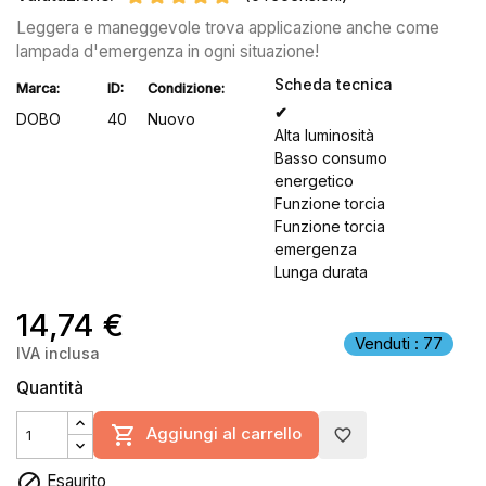
Leggera e maneggevole trova applicazione anche come
lampada d'emergenza in ogni situazione!
Scheda tecnica
Marca:
ID:
Condizione:
✔
DOBO
40
Nuovo
Alta luminosità
Basso consumo
energetico
Funzione torcia
Funzione torcia
emergenza
Lunga durata
14,74 €
Venduti : 77
IVA inclusa
Quantità

Aggiungi al carrello
favorite_border

Esaurito