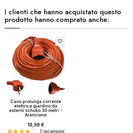
I clienti che hanno acquistato questo
prodotto hanno comprato anche:
Esaurito
favorite_border
Cavo prolunga corrente
elettrica giardino da
esterni schuko 30 metri -
Arancione
18,98 €
7 recensioni