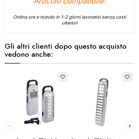
Articolo compatibile:
Ordina ora e ricevilo in 1-2 giorni lavorativi senza costi
ulteriori
Gli altri clienti dopo questo acquisto
vedono anche:
Esaurito
favorite_border
favorite_border