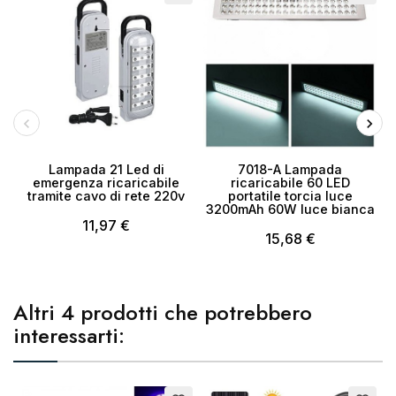
Annulla
Crea lista dei desideri
Lampada 21 Led di
7018-A Lampada
emergenza ricaricabile
ricaricabile 60 LED
tramite cavo di rete 220v
portatile torcia luce
3200mAh 60W luce bianca
11,97 €
15,68 €
Altri 4 prodotti che potrebbero
interessarti:
Esaurito
E