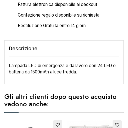
Fattura elettronica disponibile al ceckout
Confezione regalo disponibile su richiesta
Restituzione Gratuita entro 14 giorni
Descrizione
Lampada LED di emergenza e da lavoro con 24 LED e
batteria da 1500mAh a luce fredda.
×
Crea lista dei desideri
Gli altri clienti dopo questo acquisto
vedono anche:
Nome lista dei desideri
Esaurito
E
favorite_border
favorite_border