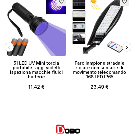
favorite_border
favorite_border
51 LED UV Mini torcia
Faro lampione stradale
portabile raggi violetti
solare con sensore di
ispeziona macchie fluidi
movimento telecomando
batterie
168 LED IP65
11,42 €
23,49 €