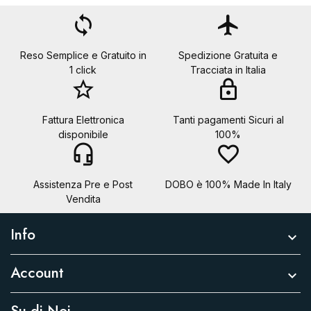
loop
flight
Reso Semplice e Gratuito in
Spedizione Gratuita e
1 click
Tracciata in Italia
star_border
lock
Fattura Elettronica
Tanti pagamenti Sicuri al
disponibile
100%
headset_mic
favorite_border
Assistenza Pre e Post
DOBO è 100% Made In Italy
Vendita
Info

Account
