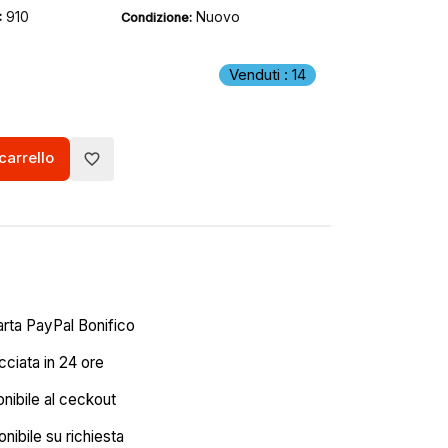
910
Nuovo
:
Condizione:
Venduti : 14
carrello
favorite_border
arta PayPal Bonifico
ciata in 24 ore
onibile al ceckout
nibile su richiesta