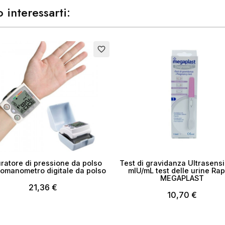
 interessarti:
to
favorite_border
ratore di pressione da polso
Test di gravidanza Ultrasensib
omanometro digitale da polso
mIU/mL test delle urine Ra
MEGAPLAST
21,36 €
10,70 €