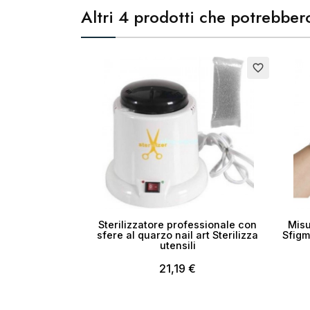
Altri 4 prodotti che potrebbero
Esauri
favorite_border
Sterilizzatore professionale con
Misu
sfere al quarzo nail art Sterilizza
Sfigm
utensili
21,19 €