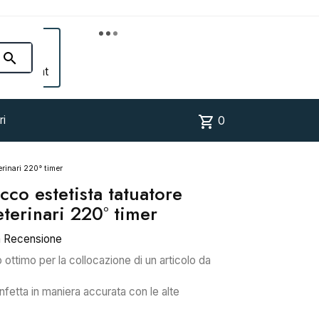


Account
shopping_cart
ri
0
erinari 220° timer
ecco estetista tatuatore
terinari 220° timer
a Recensione
ottimo per la collocazione di un articolo da
nfetta in maniera accurata con le alte