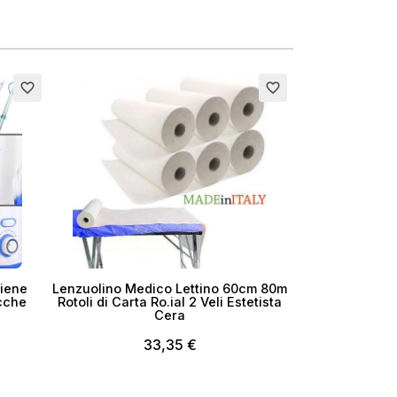
Esaurito
favorite_border
favorite_border
giene
Lenzuolino Medico Lettino 60cm 80m
acche
Rotoli di Carta Ro.ial 2 Veli Estetista
Cera
33,35 €