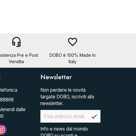
headset_mic
favorite_border
sistenza Pre e Post
DOBO è 100% Made In
Vendita
Italy
i
Newsletter
lefonica
Non perdere le novità
targate DOBO, iscriviti alla
088868
newsletter.
Venerdì dalle
check
30
Info e news dal mondo
DOBO su sconti e