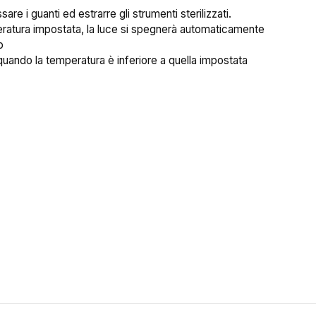
re i guanti ed estrarre gli strumenti sterilizzati.
eratura impostata, la luce si spegnerà automaticamente
o
quando la temperatura è inferiore a quella impostata
ea lista dei desideri
me lista dei desideri
Annulla
Crea lista dei desider