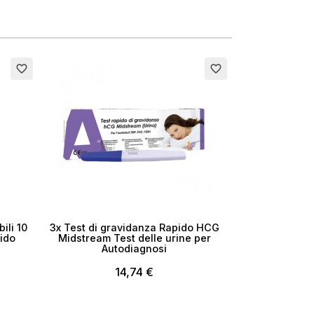
favorite_border
favorite_border
ili 10
3x Test di gravidanza Rapido HCG
pido
Midstream Test delle urine per
Autodiagnosi
14,74 €