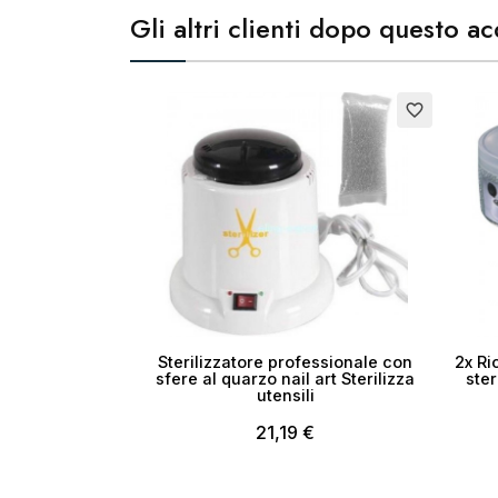
Gli altri clienti dopo questo 
Esauri
favorite_border
Sterilizzatore professionale con
2x Ri
sfere al quarzo nail art Sterilizza
ster
utensili
21,19 €