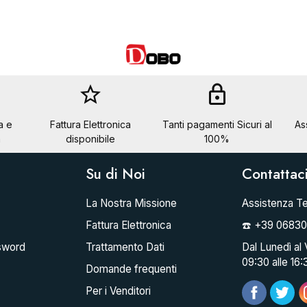
star_border
lock
a e
Fattura Elettronica
Tanti pagamenti Sicuri al
As
a
disponibile
100%
Su di Noi
Contattac
La Nostra Missione
Assistenza Te
Fattura Elettronica
☎️ +39 0683
sword
Trattamento Dati
Dal Lunedì al 
09:30 alle 16:
Domande frequenti
Per i Venditori