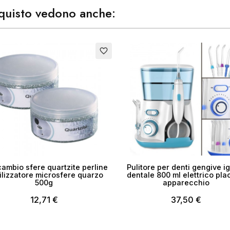
acquisto vedono anche:
to
Esaurito
favorite_border
cambio sfere quartzite perline
Pulitore per denti gengive i
ilizzatore microsfere quarzo
dentale 800 ml elettrico pl
500g
apparecchio
12,71 €
37,50 €