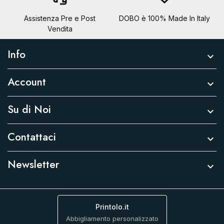
Assistenza Pre e Post
DOBO è 100% Made In Italy
Vendita
Info

Account

Su di Noi

Contattaci

Newsletter

Printolo.it
Abbigliamento personalizzato