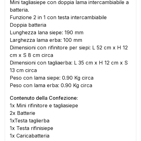
Mini tagliasiepe con doppia lama intercambiabile a
batteria.
Funzione 2 in 1 con testa intercambiabile
Doppia batteria
Lunghezza lana siepe: 190 mm
Larghezza lama erba: 100 mm
Dimensioni con rifinitore per siepi: L 52 cm x H 12
cm x S 8 cm circa
×
Dimensioni con tagliaerba: L 35 cm x H 12 cm x S
Crea lista dei desideri
13 cm circa
Peso con lama siepe: 0.90 Kg circa
Nome lista dei desideri
Peso con lama erba: 0.90 Kg circa
Contenuto della Confezione:
1x Mini rifinitore e tagliasiepe
2x Batterie
Annulla
Crea lista dei desideri
1xTesta taglierba
1x Testa rifinisiepe
1x Caricabatteria