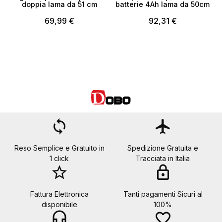
doppia lama da 51 cm
batterie 4Ah lama da 50cm
69,99 €
92,31 €
loop
flight
Reso Semplice e Gratuito in
Spedizione Gratuita e
1 click
Tracciata in Italia
star_border
lock
Fattura Elettronica
Tanti pagamenti Sicuri al
disponibile
100%
headset_mic
favorite_border