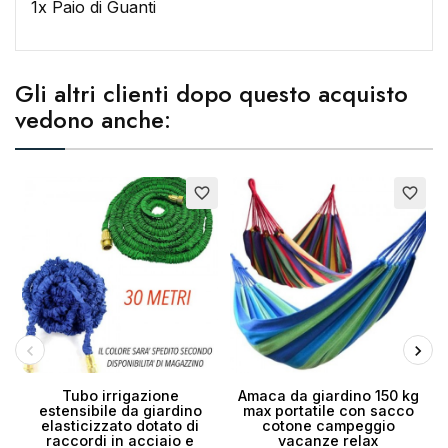
1x Paio di Guanti
Gli altri clienti dopo questo acquisto
vedono anche:
favorite_border
favorite_border
Tubo irrigazione
Amaca da giardino 150 kg
estensibile da giardino
max portatile con sacco
elasticizzato dotato di
cotone campeggio
raccordi in acciaio e
vacanze relax