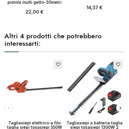
pistola multi getto-30metri
14,37 €
22,00 €
Altri 4 prodotti che potrebbero
interessarti:
favorite_border
favorite_border
Tagliasiepi elettrico a filo
Tagliasiepi a batteria taglia
taglia siepi tosasiepi 550W
siepi tosasiepi 1300W 2