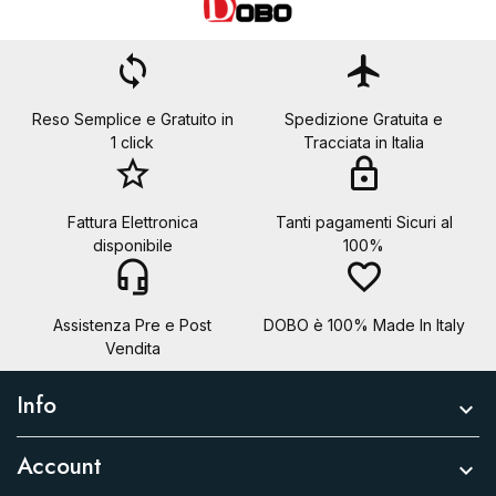
loop
flight
Reso Semplice e Gratuito in
Spedizione Gratuita e
1 click
Tracciata in Italia
star_border
lock
Fattura Elettronica
Tanti pagamenti Sicuri al
disponibile
100%
headset_mic
favorite_border
Assistenza Pre e Post
DOBO è 100% Made In Italy
Vendita
Info

Account
