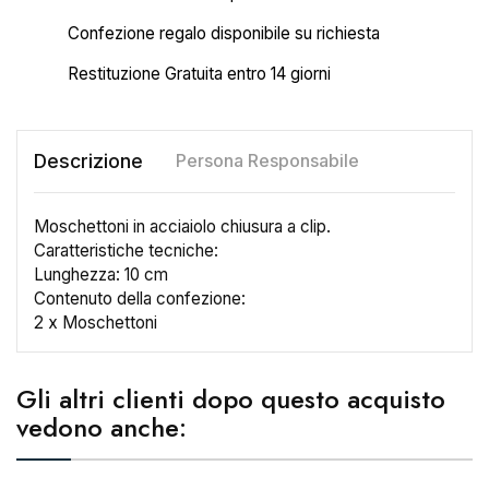
Confezione regalo disponibile su richiesta
Restituzione Gratuita entro 14 giorni
Descrizione
Persona Responsabile
Moschettoni in acciaiolo chiusura a clip.
Caratteristiche tecniche:
Lunghezza: 10 cm
Contenuto della confezione:
2 x Moschettoni
×
Crea lista dei desideri
Gli altri clienti dopo questo acquisto
vedono anche:
Nome lista dei desideri