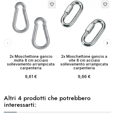
favorite_border
favorite_border
Annulla
Crea lista dei desideri
2x Moschettone gancio
2x Moschettone gancio a
molla 8 cm acciaio
vite 8 cm acciaio
m
sollevamento arrampicata
sollevamento arrampicata
carpenteria
carpenteria
9,61 €
9,66 €
Altri 4 prodotti che potrebbero
interessarti: