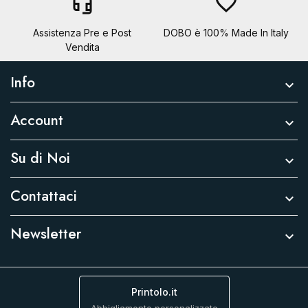
headset_mic
favorite_border
Assistenza Pre e Post
DOBO è 100% Made In Italy
Vendita
Info

Account

Su di Noi

Contattaci

Newsletter

Printolo.it