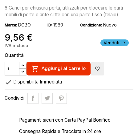
6 Ganci per chiusura porta, utilizzati per bloccare le parti
mobili di porte o ante slitte con una parte fissa (telaio).
DOBO
1980
Nuovo
Marca:
ID:
Condizione:
9,56 €
Venduti : 7
IVA inclusa
Quantità

Aggiungi al carrello
favorite_border

Disponibilità Immediata
Condividi
Pagamenti sicuri con Carta PayPal Bonifico
Consegna Rapida e Tracciata in 24 ore