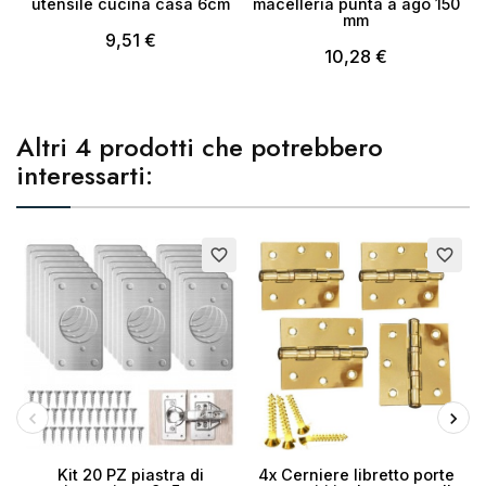
utensile cucina casa 6cm
macelleria punta a ago 150
mm
9,51 €
10,28 €
Altri 4 prodotti che potrebbero
interessarti:
favorite_border
favorite_border
Kit 20 PZ piastra di
4x Cerniere libretto porte