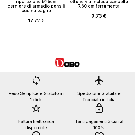
riparazione 9x5cm
ottone viti incluse cancello
cerniere di armadio pensili
7,60 cm ferramenta
cucina bagno
9,73 €
17,72 €
loop
flight
Reso Semplice e Gratuito in
Spedizione Gratuita e
1 click
Tracciata in Italia
star_border
lock
Fattura Elettronica
Tanti pagamenti Sicuri al
disponibile
100%