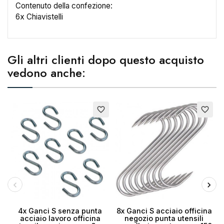
Contenuto della confezione:
6x Chiavistelli
Nome lista dei desideri
Gli altri clienti dopo questo acquisto
vedono anche:
Annulla
Crea lista dei desideri
favorite_border
favorite_border
4x Ganci S senza punta
8x Ganci S acciaio officina
acciaio lavoro officina
negozio punta utensili