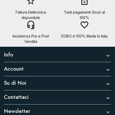
star_border
lock
Fattura Elettronica
Tanti pagamenti Sicuri al
disponibile
100%
headset_mic
favorite_border
Assistenza Pre e Post
DOBO è 100% Made In Italy
Vendita
Info

Account

Su di Noi

Contattaci

Newsletter
