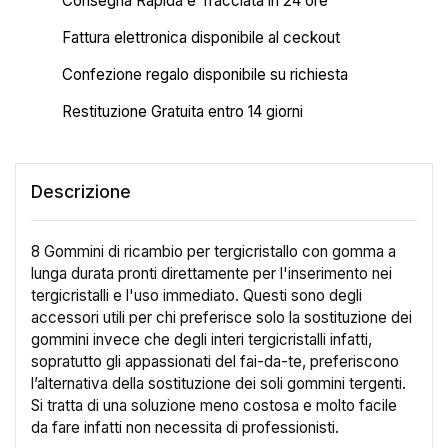
Consegna Rapida e Tracciata in 24 ore
Fattura elettronica disponibile al ceckout
Confezione regalo disponibile su richiesta
Restituzione Gratuita entro 14 giorni
Descrizione
×
8 Gommini di ricambio per tergicristallo con gomma a
Crea lista dei desideri
lunga durata pronti direttamente per l'inserimento nei
tergicristalli e l'uso immediato. Questi sono degli
accessori utili per chi preferisce solo la sostituzione dei
Nome lista dei desideri
gommini invece che degli interi tergicristalli infatti,
sopratutto gli appassionati del fai-da-te, preferiscono
l’alternativa della sostituzione dei soli gommini tergenti.
Si tratta di una soluzione meno costosa e molto facile
Annulla
Crea lista dei desideri
da fare infatti non necessita di professionisti.