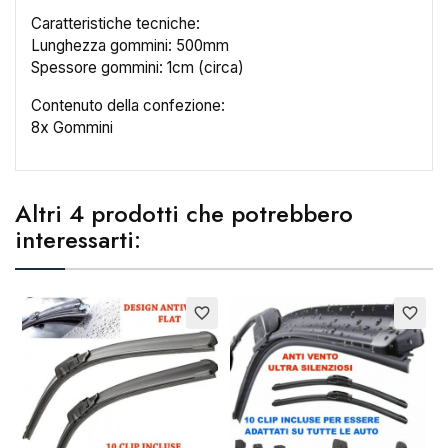
Caratteristiche tecniche:
Lunghezza gommini: 500mm
Spessore gommini: 1cm (circa)
Contenuto della confezione:
8x Gommini
Altri 4 prodotti che potrebbero
interessarti:
favorite_border
favorite_border