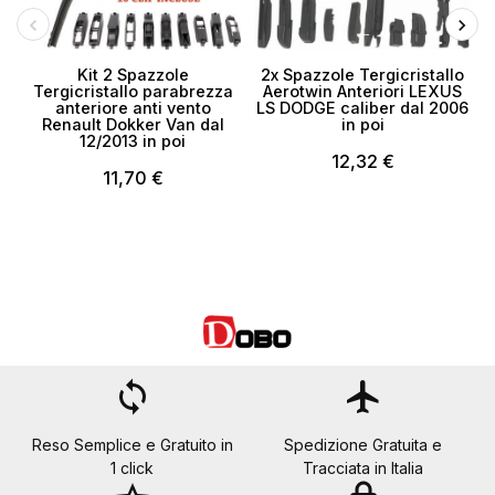
Kit 2 Spazzole
2x Spazzole Tergicristallo
Tergicristallo parabrezza
Aerotwin Anteriori LEXUS
anteriore anti vento
LS DODGE caliber dal 2006
Renault Dokker Van dal
in poi
12/2013 in poi
12,32 €
11,70 €
loop
flight
Reso Semplice e Gratuito in
Spedizione Gratuita e
1 click
Tracciata in Italia