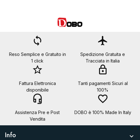
loop
flight
Reso Semplice e Gratuito in
Spedizione Gratuita e
1 click
Tracciata in Italia
star_border
lock
Fattura Elettronica
Tanti pagamenti Sicuri al
disponibile
100%
headset_mic
favorite_border
Assistenza Pre e Post
DOBO è 100% Made In Italy
Vendita
Info
