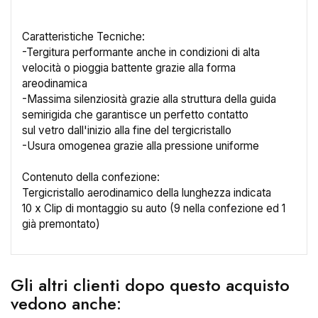
Caratteristiche Tecniche:
-Tergitura performante anche in condizioni di alta
velocità o pioggia battente grazie alla forma
areodinamica
×
-Massima silenziosità grazie alla struttura della guida
Crea lista dei desideri
semirigida che garantisce un perfetto contatto
sul vetro dall'inizio alla fine del tergicristallo
-Usura omogenea grazie alla pressione uniforme
Nome lista dei desideri
Contenuto della confezione:
Tergicristallo aerodinamico della lunghezza indicata
10 x Clip di montaggio su auto (9 nella confezione ed 1
Annulla
Crea lista dei desideri
già premontato)
Gli altri clienti dopo questo acquisto
vedono anche: