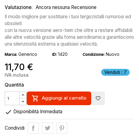
Valutazione:
Ancora nessuna Recensione
Il modo migliore per sostituire i tuoi tergicristalli rumorosi ed
obsoleti
con la nuova versione aero-twin che oltre a restare affidabili
alle altre velocità grazie alla forna aerodinamica garantiscono
una silenziosità estrema a qualsiasi velocità.
Generico
1420
Nuovo
Marca:
ID:
Condizione:
11,70 €
Venduti : 7
IVA inclusa
Quantità

Aggiungi al carrello
favorite_border

Disponibilità Immediata
Condividi