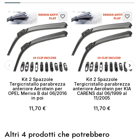
favorite_border
favorite_border
Kit 2 Spazzole
Kit 2 Spazzole
Tergicristallo parabrezza
Tergicristallo parabrezza
anteriore Aerotwin per
anteriore Aerotwin per KIA
OPEL Meriva B dal 06/2016
CARENS dal 06/1999 al
in poi
11/2005
11,70 €
11,70 €
Altri 4 prodotti che potrebbero