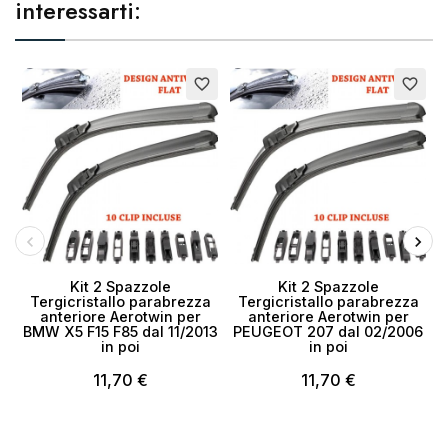
interessarti:
favorite_border
favorite_border
Kit 2 Spazzole
Kit 2 Spazzole
Tergicristallo parabrezza
Tergicristallo parabrezza
anteriore Aerotwin per
anteriore Aerotwin per
BMW X5 F15 F85 dal 11/2013
PEUGEOT 207 dal 02/2006
in poi
in poi
11,70 €
11,70 €