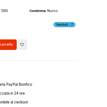
1385
Nuovo
Condizione:
Venduti : 7
carrello
favorite_border
arta PayPal Bonifico
ciata in 24 ore
onibile al ceckout