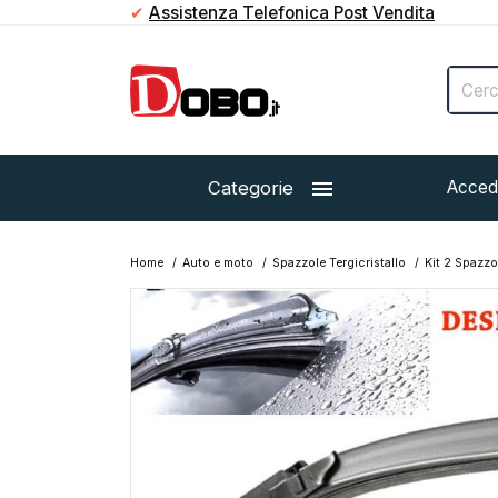
✔
Paga in contanti direttamente al corriere

Categorie
Acced
Home
Auto e moto
Spazzole Tergicristallo
Kit 2 Spazzo