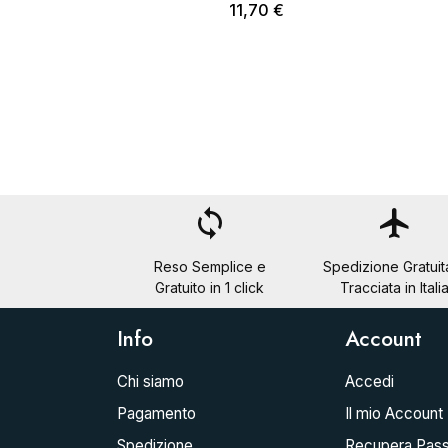
11,70 €
loop
flight
Reso Semplice e
Spedizione Gratuit
Gratuito in 1 click
Tracciata in Itali
Info
Account
Chi siamo
Accedi
Pagamento
Il mio Account
Spedizione
Recupera Pas