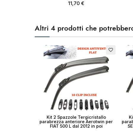
11,70 €
Altri 4 prodotti che potrebbero
favorite_border
Kit 2 Spazzole Tergicristallo
Ki
parabrezza anteriore Aerotwin per
parab
FIAT 500 L dal 2012 in poi
SE