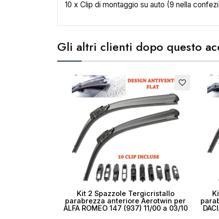
10 x Clip di montaggio su auto (9 nella confez
Cr
Gli altri clienti dopo questo 
No
favorite_border
Kit 2 Spazzole Tergicristallo
Ki
parabrezza anteriore Aerotwin per
parab
ALFA ROMEO 147 (937) 11/00 a 03/10
DACI