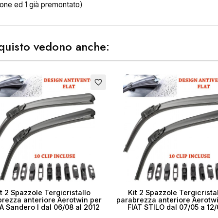
ione ed 1 già premontato)
ea lista dei desideri
acquisto vedono anche:
me lista dei desideri
favorite_border
Annulla
Crea lista dei desider
t 2 Spazzole Tergicristallo
Kit 2 Spazzole Tergicrista
rezza anteriore Aerotwin per
parabrezza anteriore Aerotw
A Sandero I dal 06/08 al 2012
FIAT STILO dal 07/05 a 12