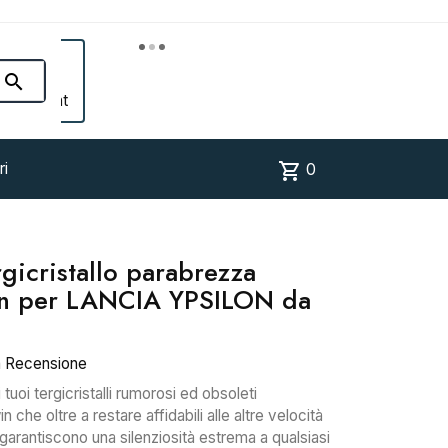


Account
shopping_cart
ri
0
rgicristallo parabrezza
in per LANCIA YPSILON da
a Recensione
i tuoi tergicristalli rumorosi ed obsoleti
che oltre a restare affidabili alle altre velocità
garantiscono una silenziosità estrema a qualsiasi