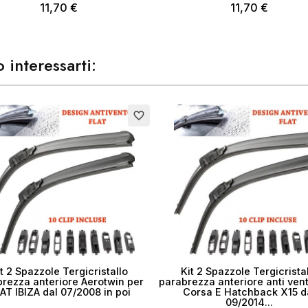
11,70 €
11,70 €
 interessarti:
favorite_border
t 2 Spazzole Tergicristallo
Kit 2 Spazzole Tergicrista
rezza anteriore Aerotwin per
parabrezza anteriore anti ven
AT IBIZA dal 07/2008 in poi
Corsa E Hatchback X15 d
09/2014...