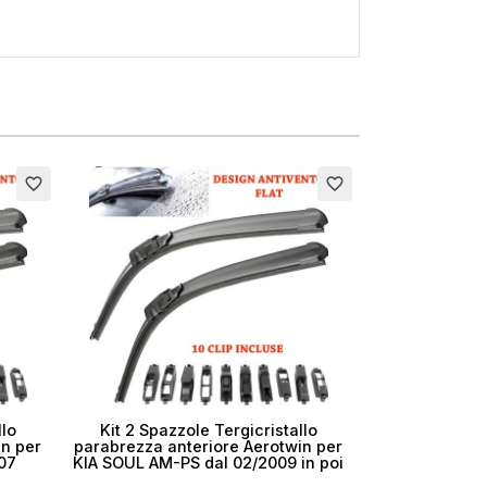
×
favorite_border
favorite_border
i
llo
Kit 2 Spazzole Tergicristallo
in per
parabrezza anteriore Aerotwin per
/07
KIA SOUL AM-PS dal 02/2009 in poi