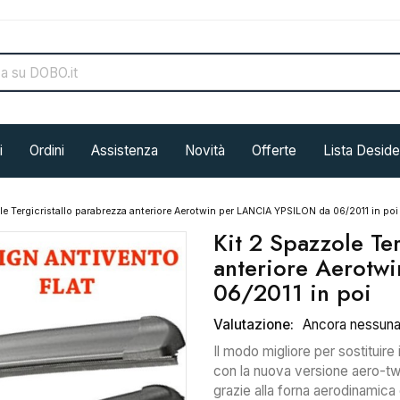
i
Ordini
Assistenza
Novità
Offerte
Lista Deside
le Tergicristallo parabrezza anteriore Aerotwin per LANCIA YPSILON da 06/2011 in poi
Kit 2 Spazzole Te
anteriore Aerotw
06/2011 in poi
Valutazione:
Ancora nessun
Il modo migliore per sostituire 
con la nuova versione aero-twin 
grazie alla forna aerodinamica 