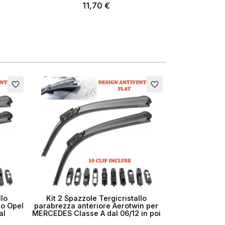
11,70 €
favorite_border
favorite_border
llo
Kit 2 Spazzole Tergicristallo
to Opel
parabrezza anteriore Aerotwin per
al
MERCEDES Classe A dal 06/12 in poi