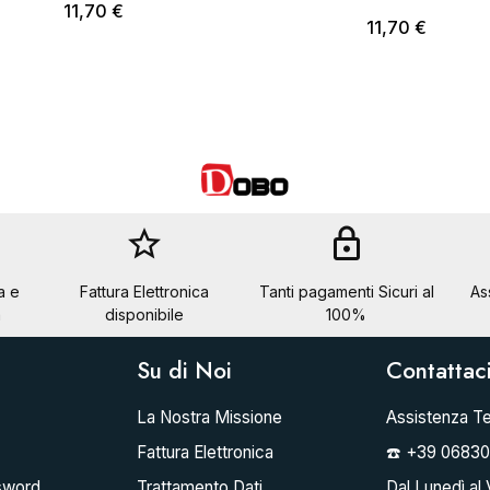
11,70 €
11,70 €
star_border
lock
a e
Fattura Elettronica
Tanti pagamenti Sicuri al
As
a
disponibile
100%
Su di Noi
Contattac
La Nostra Missione
Assistenza Te
Fattura Elettronica
☎️ +39 0683
sword
Trattamento Dati
Dal Lunedì al 