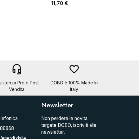
11,70 €
headset_mic
favorite_border
sistenza Pre e Post
DOBO è 100% Made In
Vendita
Italy
i
Newsletter
lefonica
Non perdere le novità
targate DOBO, iscriviti alla
088868
newsletter.
Venerdì dalle