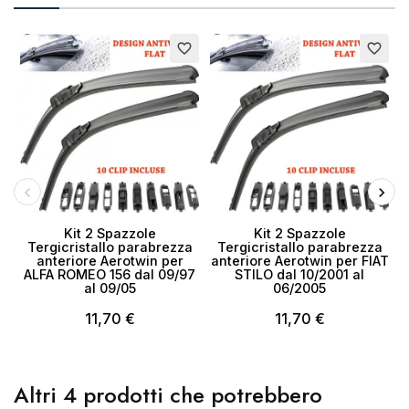
favorite_border
favorite_border
Kit 2 Spazzole
Kit 2 Spazzole
Tergicristallo parabrezza
Tergicristallo parabrezza
anteriore Aerotwin per
anteriore Aerotwin per FIAT
ALFA ROMEO 156 dal 09/97
STILO dal 10/2001 al
F
al 09/05
06/2005
11,70 €
11,70 €
Altri 4 prodotti che potrebbero