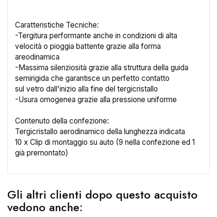
Caratteristiche Tecniche:
-Tergitura performante anche in condizioni di alta
velocità o pioggia battente grazie alla forma
areodinamica
×
-Massima silenziosità grazie alla struttura della guida
Crea lista dei desideri
semirigida che garantisce un perfetto contatto
sul vetro dall'inizio alla fine del tergicristallo
-Usura omogenea grazie alla pressione uniforme
Nome lista dei desideri
Contenuto della confezione:
Tergicristallo aerodinamico della lunghezza indicata
10 x Clip di montaggio su auto (9 nella confezione ed 1
Annulla
Crea lista dei desideri
già premontato)
Gli altri clienti dopo questo acquisto
vedono anche: