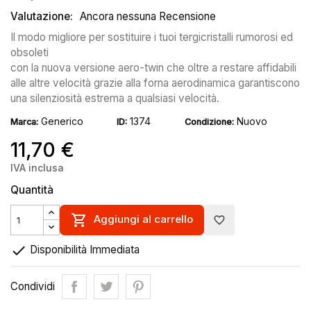
Valutazione:
Ancora nessuna Recensione
Il modo migliore per sostituire i tuoi tergicristalli rumorosi ed
obsoleti
con la nuova versione aero-twin che oltre a restare affidabili
alle altre velocità grazie alla forna aerodinamica garantiscono
una silenziosità estrema a qualsiasi velocità.
Generico
1374
Nuovo
Marca:
ID:
Condizione:
11,70 €
IVA inclusa
Quantità

Aggiungi al carrello
favorite_border

Disponibilità Immediata
Condividi