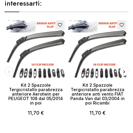
interessarti:
favorite_border
favorite_border
Kit 2 Spazzole
Kit 2 Spazzole
Tergicristallo parabrezza
Tergicristallo parabrezza
anteriore Aerotwin per
anteriore anti vento FIAT
PEUGEOT 108 dal 05/2014
Panda Van dal 03/2004 in
in poi
poi Ricambi
11,70 €
11,70 €