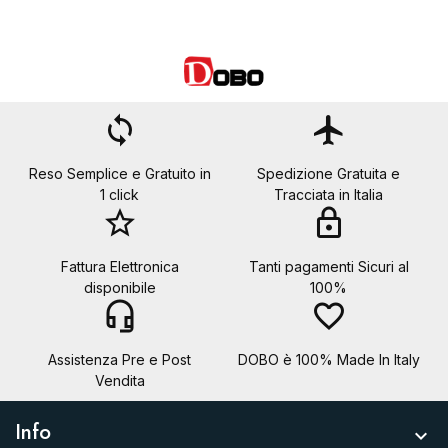
loop
flight
Reso Semplice e Gratuito in
Spedizione Gratuita e
1 click
Tracciata in Italia
star_border
lock
Fattura Elettronica
Tanti pagamenti Sicuri al
disponibile
100%
headset_mic
favorite_border
Assistenza Pre e Post
DOBO è 100% Made In Italy
Vendita
Info
