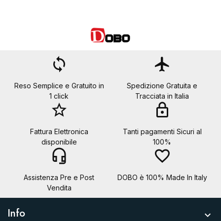
loop
flight
Reso Semplice e Gratuito in
Spedizione Gratuita e
1 click
Tracciata in Italia
star_border
lock
Fattura Elettronica
Tanti pagamenti Sicuri al
disponibile
100%
headset_mic
favorite_border
Assistenza Pre e Post
DOBO è 100% Made In Italy
Vendita
Info
