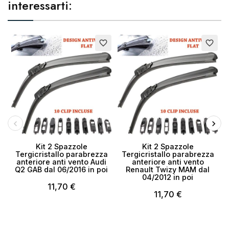
interessarti:
favorite_border
favorite_border
Kit 2 Spazzole
Kit 2 Spazzole
Tergicristallo parabrezza
Tergicristallo parabrezza
anteriore anti vento Audi
anteriore anti vento
Q2 GAB dal 06/2016 in poi
Renault Twizy MAM dal
04/2012 in poi
11,70 €
11,70 €