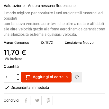
Valutazione:
Ancora nessuna Recensione
Il modo migliore per sostituire i tuoi tergicristalli rumorosi ed
obsoleti
con la nuova versione aero-twin che oltre a restare affidabili
alle altre velocità grazie alla forna aerodinamica garantiscono
una silenziosità estrema a qualsiasi velocità.
Generico
1372
Nuovo
Marca:
ID:
Condizione:
11,70 €
IVA inclusa
Quantità

Aggiungi al carrello
favorite_border

Disponibilità Immediata
Condividi