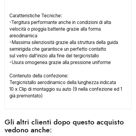
Caratteristiche Tecniche:
-Tergitura performante anche in condizioni di alta
velocità o pioggia battente grazie alla forma
×
Crea lista dei desideri
areodinamica
-Massima silenziosità grazie alla struttura della guida
semirigida che garantisce un perfetto contatto
Nome lista dei desideri
sul vetro dall'inizio alla fine del tergicristallo
-Usura omogenea grazie alla pressione uniforme
Contenuto della confezione:
Tergicristallo aerodinamico della lunghezza indicata
Annulla
Crea lista dei desideri
10 x Clip di montaggio su auto (9 nella confezione ed 1
già premontato)
Gli altri clienti dopo questo acquisto
vedono anche: