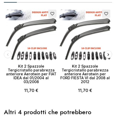
favorite_border
favorite_border
Kit 2 Spazzole
Kit 2 Spazzole
Tergicristallo parabrezza
Tergicristallo parabrezza
anteriore Aerotwin per FIAT
anteriore Aerotwin per
IDEA dal 01/2004 al
FORD FIESTA VI dal 2008 al
03/2008
2012
11,70 €
11,70 €
Altri 4 prodotti che potrebbero