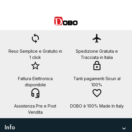
loop
flight
Reso Semplice e Gratuito in
Spedizione Gratuita e
1 click
Tracciata in Italia
star_border
lock
Fattura Elettronica
Tanti pagamenti Sicuri al
disponibile
100%
headset_mic
favorite_border
Assistenza Pre e Post
DOBO è 100% Made In Italy
Vendita
Info
