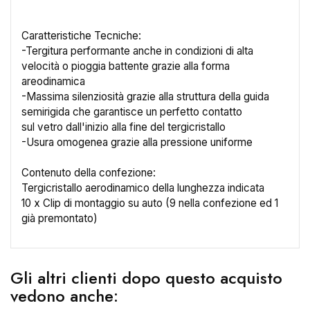
Caratteristiche Tecniche:
-Tergitura performante anche in condizioni di alta
velocità o pioggia battente grazie alla forma
areodinamica
×
-Massima silenziosità grazie alla struttura della guida
Crea lista dei desideri
semirigida che garantisce un perfetto contatto
sul vetro dall'inizio alla fine del tergicristallo
-Usura omogenea grazie alla pressione uniforme
Nome lista dei desideri
Contenuto della confezione:
Tergicristallo aerodinamico della lunghezza indicata
10 x Clip di montaggio su auto (9 nella confezione ed 1
Annulla
Crea lista dei desideri
già premontato)
Gli altri clienti dopo questo acquisto
vedono anche: