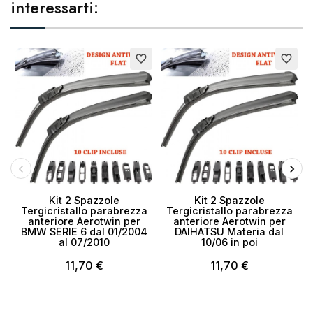
interessarti:
favorite_border
favorite_border
Kit 2 Spazzole
Kit 2 Spazzole
Tergicristallo parabrezza
Tergicristallo parabrezza
anteriore Aerotwin per
anteriore Aerotwin per
BMW SERIE 6 dal 01/2004
DAIHATSU Materia dal
al 07/2010
10/06 in poi
11,70 €
11,70 €