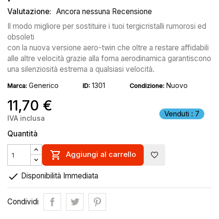
Valutazione:
Ancora nessuna Recensione
Il modo migliore per sostituire i tuoi tergicristalli rumorosi ed
obsoleti
con la nuova versione aero-twin che oltre a restare affidabili
alle altre velocità grazie alla forna aerodinamica garantiscono
una silenziosità estrema a qualsiasi velocità.
Generico
1301
Nuovo
Marca:
ID:
Condizione:
11,70 €
Venduti : 7
IVA inclusa
Quantità

Aggiungi al carrello
favorite_border

Disponibilità Immediata
Condividi