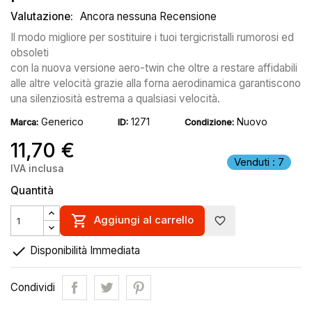
Valutazione:
Ancora nessuna Recensione
Il modo migliore per sostituire i tuoi tergicristalli rumorosi ed
obsoleti
con la nuova versione aero-twin che oltre a restare affidabili
alle altre velocità grazie alla forna aerodinamica garantiscono
una silenziosità estrema a qualsiasi velocità.
Generico
1271
Nuovo
Marca:
ID:
Condizione:
11,70 €
Venduti : 7
IVA inclusa
Quantità

Aggiungi al carrello
favorite_border

Disponibilità Immediata
Condividi