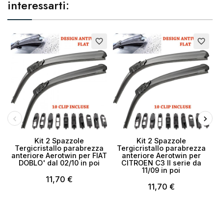
interessarti:
favorite_border
favorite_border
Kit 2 Spazzole
Kit 2 Spazzole
Tergicristallo parabrezza
Tergicristallo parabrezza
anteriore Aerotwin per FIAT
anteriore Aerotwin per
DOBLO' dal 02/10 in poi
CITROEN C3 II serie da
11/09 in poi
11,70 €
11,70 €