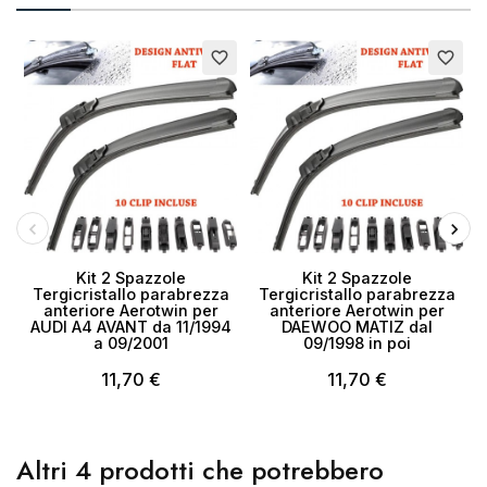
favorite_border
favorite_border
Kit 2 Spazzole
Kit 2 Spazzole
Tergicristallo parabrezza
Tergicristallo parabrezza
anteriore Aerotwin per
anteriore Aerotwin per
a
AUDI A4 AVANT da 11/1994
DAEWOO MATIZ dal
a 09/2001
09/1998 in poi
11,70 €
11,70 €
Altri 4 prodotti che potrebbero