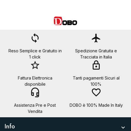
loop
flight
Reso Semplice e Gratuito in
Spedizione Gratuita e
1 click
Tracciata in Italia
star_border
lock
Fattura Elettronica
Tanti pagamenti Sicuri al
disponibile
100%
headset_mic
favorite_border
Assistenza Pre e Post
DOBO è 100% Made In Italy
Vendita
Info
