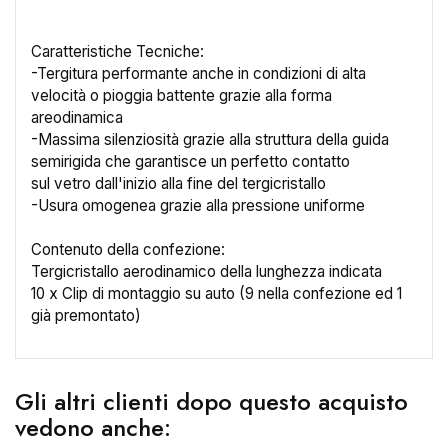
Caratteristiche Tecniche:
-Tergitura performante anche in condizioni di alta
velocità o pioggia battente grazie alla forma
areodinamica
×
-Massima silenziosità grazie alla struttura della guida
Crea lista dei desideri
semirigida che garantisce un perfetto contatto
sul vetro dall'inizio alla fine del tergicristallo
-Usura omogenea grazie alla pressione uniforme
Nome lista dei desideri
Contenuto della confezione:
Tergicristallo aerodinamico della lunghezza indicata
10 x Clip di montaggio su auto (9 nella confezione ed 1
Annulla
Crea lista dei desideri
già premontato)
Gli altri clienti dopo questo acquisto
vedono anche: