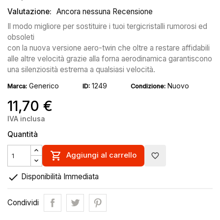
Valutazione:
Ancora nessuna Recensione
Il modo migliore per sostituire i tuoi tergicristalli rumorosi ed
obsoleti
con la nuova versione aero-twin che oltre a restare affidabili
alle altre velocità grazie alla forna aerodinamica garantiscono
una silenziosità estrema a qualsiasi velocità.
Generico
1249
Nuovo
Marca:
ID:
Condizione:
11,70 €
IVA inclusa
Quantità

Aggiungi al carrello
favorite_border

Disponibilità Immediata
Condividi