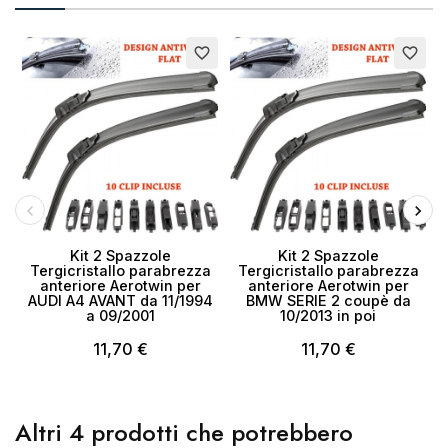
favorite_border
favorite_border
Kit 2 Spazzole
Kit 2 Spazzole
Tergicristallo parabrezza
Tergicristallo parabrezza
anteriore Aerotwin per
anteriore Aerotwin per
a
AUDI A4 AVANT da 11/1994
BMW SERIE 2 coupè da
a 09/2001
10/2013 in poi
11,70 €
11,70 €
Altri 4 prodotti che potrebbero