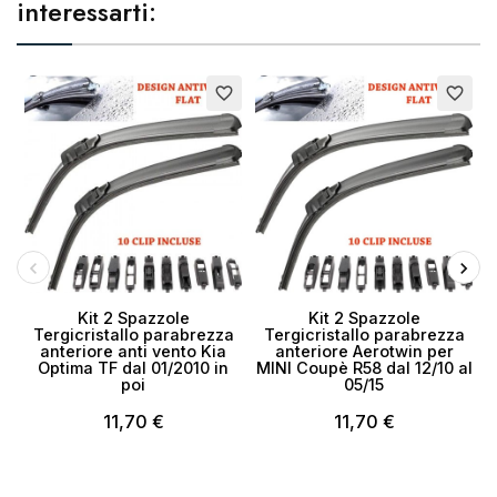
interessarti:
favorite_border
favorite_border
Kit 2 Spazzole
Kit 2 Spazzole
Tergicristallo parabrezza
Tergicristallo parabrezza
anteriore anti vento Kia
anteriore Aerotwin per
Optima TF dal 01/2010 in
MINI Coupè R58 dal 12/10 al
poi
05/15
11,70 €
11,70 €