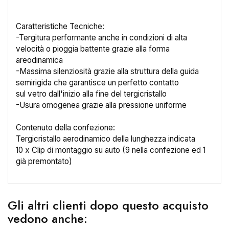
Caratteristiche Tecniche:
-Tergitura performante anche in condizioni di alta
velocità o pioggia battente grazie alla forma
×
Crea lista dei desideri
areodinamica
-Massima silenziosità grazie alla struttura della guida
semirigida che garantisce un perfetto contatto
Nome lista dei desideri
sul vetro dall'inizio alla fine del tergicristallo
-Usura omogenea grazie alla pressione uniforme
Contenuto della confezione:
Tergicristallo aerodinamico della lunghezza indicata
Annulla
Crea lista dei desideri
10 x Clip di montaggio su auto (9 nella confezione ed 1
già premontato)
Gli altri clienti dopo questo acquisto
vedono anche: