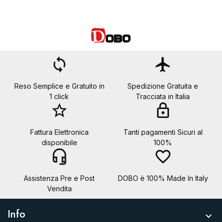
loop
flight
Reso Semplice e Gratuito in
Spedizione Gratuita e
1 click
Tracciata in Italia
star_border
lock
Fattura Elettronica
Tanti pagamenti Sicuri al
disponibile
100%
headset_mic
favorite_border
Assistenza Pre e Post
DOBO è 100% Made In Italy
Vendita
Info
