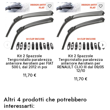
favorite_border
favorite_border
Kit 2 Spazzole
Kit 2 Spazzole
Tergicristallo parabrezza
Tergicristallo parabrezza
anteriore Aerotwin per FIAT
anteriore Aerotwin per
500 L dal 2012 in poi
RENAULT CLIO III dal 09/05
12/10
11,70 €
11,70 €
Altri 4 prodotti che potrebbero
interessarti: