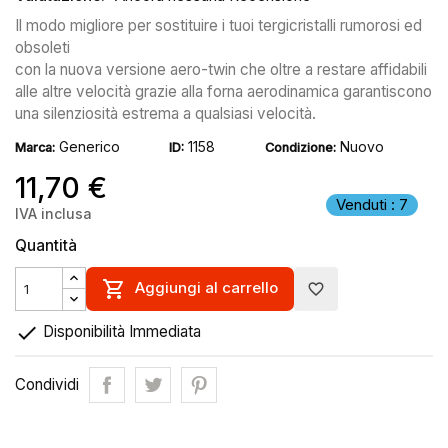
Il modo migliore per sostituire i tuoi tergicristalli rumorosi ed
obsoleti
con la nuova versione aero-twin che oltre a restare affidabili
alle altre velocità grazie alla forna aerodinamica garantiscono
una silenziosità estrema a qualsiasi velocità.
Generico
1158
Nuovo
Marca:
ID:
Condizione:
11,70 €
Venduti : 7
IVA inclusa
Quantità

Aggiungi al carrello
favorite_border

Disponibilità Immediata
Condividi