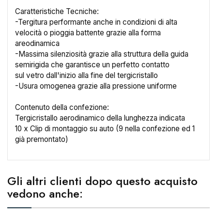
Caratteristiche Tecniche:
-Tergitura performante anche in condizioni di alta
velocità o pioggia battente grazie alla forma
areodinamica
-Massima silenziosità grazie alla struttura della guida
×
Crea lista dei desideri
semirigida che garantisce un perfetto contatto
sul vetro dall'inizio alla fine del tergicristallo
-Usura omogenea grazie alla pressione uniforme
Nome lista dei desideri
Contenuto della confezione:
Tergicristallo aerodinamico della lunghezza indicata
10 x Clip di montaggio su auto (9 nella confezione ed 1
già premontato)
Annulla
Crea lista dei desideri
Gli altri clienti dopo questo acquisto
vedono anche: