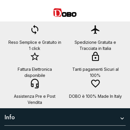
loop
flight
Reso Semplice e Gratuito in
Spedizione Gratuita e
1 click
Tracciata in Italia
star_border
lock
Fattura Elettronica
Tanti pagamenti Sicuri al
disponibile
100%
headset_mic
favorite_border
Assistenza Pre e Post
DOBO è 100% Made In Italy
Vendita
Info
