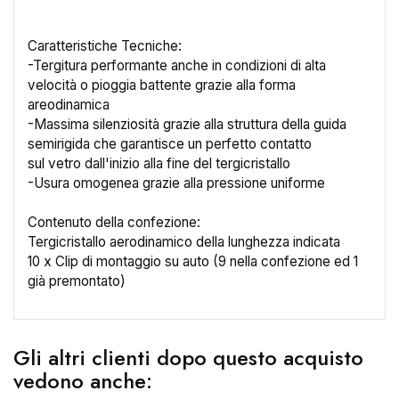
Caratteristiche Tecniche:
-Tergitura performante anche in condizioni di alta
velocità o pioggia battente grazie alla forma
areodinamica
×
-Massima silenziosità grazie alla struttura della guida
Crea lista dei desideri
semirigida che garantisce un perfetto contatto
sul vetro dall'inizio alla fine del tergicristallo
-Usura omogenea grazie alla pressione uniforme
Nome lista dei desideri
Contenuto della confezione:
Tergicristallo aerodinamico della lunghezza indicata
10 x Clip di montaggio su auto (9 nella confezione ed 1
Annulla
Crea lista dei desideri
già premontato)
Gli altri clienti dopo questo acquisto
vedono anche: