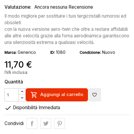
Valutazione:
Ancora nessuna Recensione
Il modo migliore per sostituire i tuoi tergicristalli rumorosi ed
obsoleti
con la nuova versione aero-twin che oltre a restare affidabili
alle altre velocità grazie alla forna aerodinamica garantiscono
una silenziosità estrema a qualsiasi velocità.
Generico
1080
Nuovo
Marca:
ID:
Condizione:
11,70 €
IVA inclusa
Quantità

Aggiungi al carrello
favorite_border

Disponibilità Immediata
Condividi