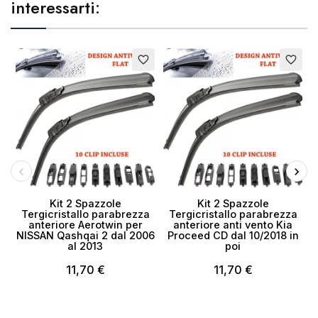
interessarti:
favorite_border
favorite_border
Kit 2 Spazzole
Kit 2 Spazzole
Tergicristallo parabrezza
Tergicristallo parabrezza
anteriore Aerotwin per
anteriore anti vento Kia
NISSAN Qashqai 2 dal 2006
Proceed CD dal 10/2018 in
L
al 2013
poi
11,70 €
11,70 €