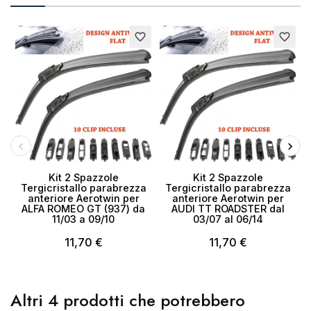
favorite_border
favorite_border
Kit 2 Spazzole
Kit 2 Spazzole
Tergicristallo parabrezza
Tergicristallo parabrezza
anteriore Aerotwin per
anteriore Aerotwin per
ALFA ROMEO GT (937) da
AUDI TT ROADSTER dal
11/03 a 09/10
03/07 al 06/14
11,70 €
11,70 €
Altri 4 prodotti che potrebbero