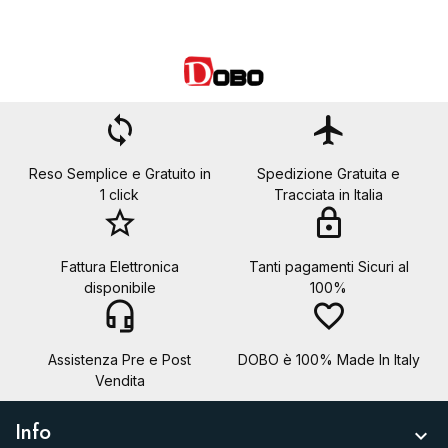
loop
flight
Reso Semplice e Gratuito in
Spedizione Gratuita e
1 click
Tracciata in Italia
star_border
lock
Fattura Elettronica
Tanti pagamenti Sicuri al
disponibile
100%
headset_mic
favorite_border
Assistenza Pre e Post
DOBO è 100% Made In Italy
Vendita
Info
