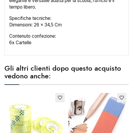
elegante e versatile adatta per la scuola, l’ufficio e il
tempo libero.
×
Crea lista dei desideri
Specifiche tecniche:
Dimensioni: 26 x 34,5 Cm
Nome lista dei desideri
Contenuto confezione:
6x Cartelle
Annulla
Crea lista dei desideri
Gli altri clienti dopo questo acquisto
vedono anche:
favorite_border
favorite_border