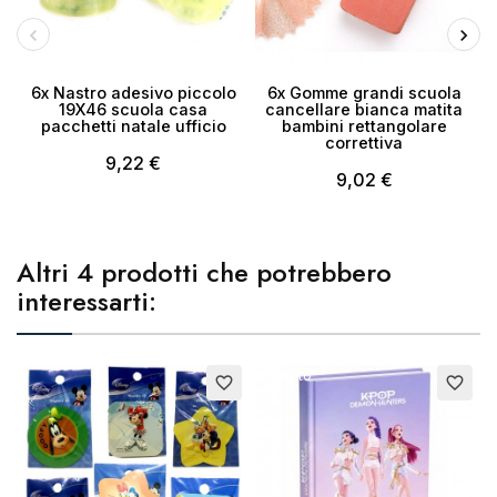
6x Nastro adesivo piccolo
6x Gomme grandi scuola
P
19X46 scuola casa
cancellare bianca matita
pacchetti natale ufficio
bambini rettangolare
x
correttiva
9,22 €
9,02 €
Altri 4 prodotti che potrebbero
interessarti:
Esaurito
favorite_border
favorite_border