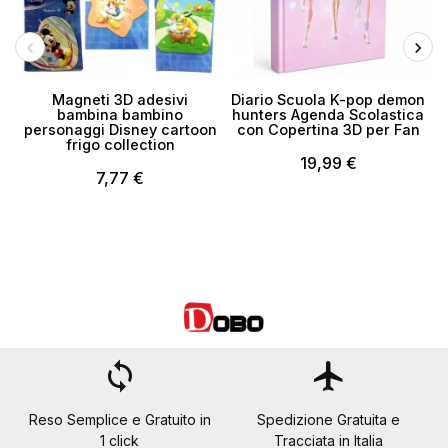
Magneti 3D adesivi
Diario Scuola K-pop demon
bambina bambino
hunters Agenda Scolastica
personaggi Disney cartoon
con Copertina 3D per Fan
frigo collection
19,99 €
7,77 €
loop
flight
Reso Semplice e Gratuito in
Spedizione Gratuita e
1 click
Tracciata in Italia