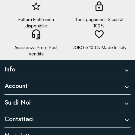
star_border
lock
Fattura Elettronica
Tanti pagamenti Sicuri al
disponibile
100%
headset_mic
favorite_border
Assistenza Pre e Post
DOBO è 100% Made In Italy
Vendita
Info

Account

Su di Noi

Contattaci
