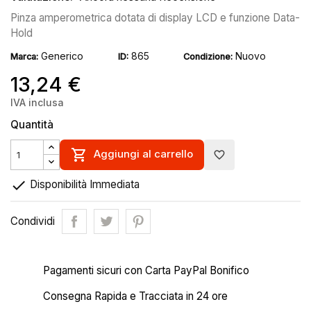
Pinza amperometrica dotata di display LCD e funzione Data-
Hold
Generico
865
Nuovo
Marca:
ID:
Condizione:
13,24 €
IVA inclusa
Quantità

Aggiungi al carrello
favorite_border

Disponibilità Immediata
Condividi
Pagamenti sicuri con Carta PayPal Bonifico
Consegna Rapida e Tracciata in 24 ore