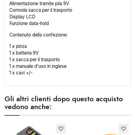
Alimentazione tramite pila 9V
Comoda sacca per il trasporto
Display LCD
Funzione data-hold
×
Crea lista dei desideri
Contenuto della confezione:
1 x pinza
1 x batteria 9V
Nome lista dei desideri
1 x sacca per il trasporto
1 x manuale d'uso in inglese
1 x cavi +/-
Annulla
Crea lista dei desideri
Gli altri clienti dopo questo acquisto
vedono anche:
Esaurito
E
favorite_border
favorite_border