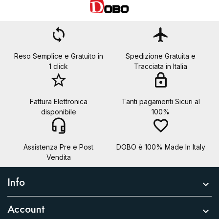
loop
flight
Reso Semplice e Gratuito in
Spedizione Gratuita e
1 click
Tracciata in Italia
star_border
lock
Fattura Elettronica
Tanti pagamenti Sicuri al
disponibile
100%
headset_mic
favorite_border
Assistenza Pre e Post
DOBO è 100% Made In Italy
Vendita
Info

Account
