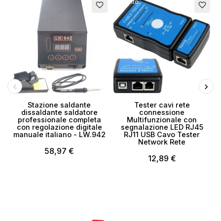
Esaurito
favorite_border
favorite_border
Stazione saldante
Tester cavi rete
dissaldante saldatore
connessione
professionale completa
Multifunzionale con
con regolazione digitale
segnalazione LED RJ45
manuale italiano - LW.942
RJ11 USB Cavo Tester
Network Rete
58,97 €
12,89 €