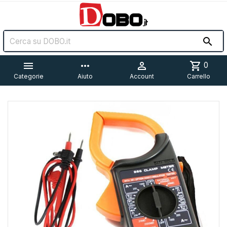


more_horiz

shopping_cart
0
Categorie
Aiuto
Account
Carrello