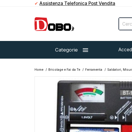
✔
Paga in contanti direttamente al corriere

Categorie
Acced
Home
Bricolage e Fai da Te
Ferramenta
Saldatori, Misur