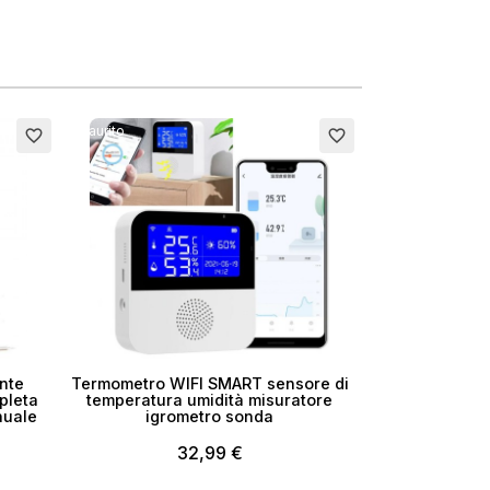
Esaurito
favorite_border
favorite_border
nte
Termometro WIFI SMART sensore di
pleta
temperatura umidità misuratore
nuale
igrometro sonda
32,99 €