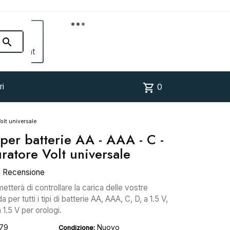


Account
shopping_cart
ri
0
olt universale
 per batterie AA - AAA - C -
ratore Volt universale
a Recensione
etterà di controllare la carica delle vostre
 per tutti i tipi di batterie AA, AAA, C, D, a 1.5 V,
 1.5 V per orologi.
179
Nuovo
Condizione: