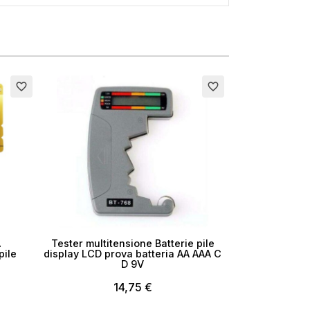
×
favorite_border
favorite_border
i
A
Tester multitensione Batterie pile
pile
display LCD prova batteria AA AAA C
D 9V
14,75 €