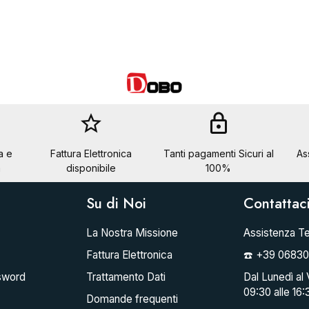
star_border
lock
a e
Fattura Elettronica
Tanti pagamenti Sicuri al
As
a
disponibile
100%
Su di Noi
Contattac
La Nostra Missione
Assistenza Te
Fattura Elettronica
☎️ +39 0683
sword
Trattamento Dati
Dal Lunedì al 
09:30 alle 16:
Domande frequenti