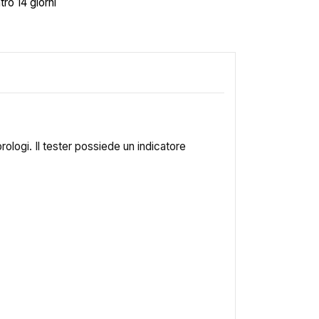
tro 14 giorni
 orologi. Il tester possiede un indicatore