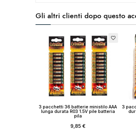
Gli altri clienti dopo questo 
Cr
No
favorite_border
3 pacchetti 36 batterie ministilo AAA
3 pacc
lunga durata R03 1.5V pile batteria
dur
pila
9,85 €