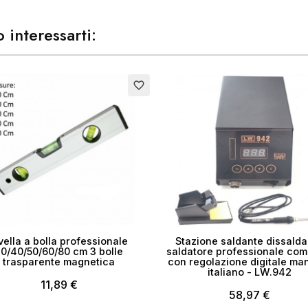
 interessarti:
favorite_border
vella a bolla professionale
Stazione saldante dissalda
0/40/50/60/80 cm 3 bolle
saldatore professionale com
trasparente magnetica
con regolazione digitale ma
italiano - LW.942
11,89 €
58,97 €