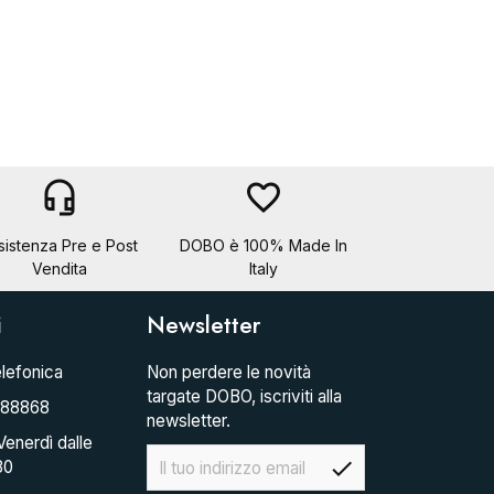
headset_mic
favorite_border
sistenza Pre e Post
DOBO è 100% Made In
Vendita
Italy
i
Newsletter
lefonica
Non perdere le novità
targate DOBO, iscriviti alla
088868
newsletter.
Venerdì dalle
check
30