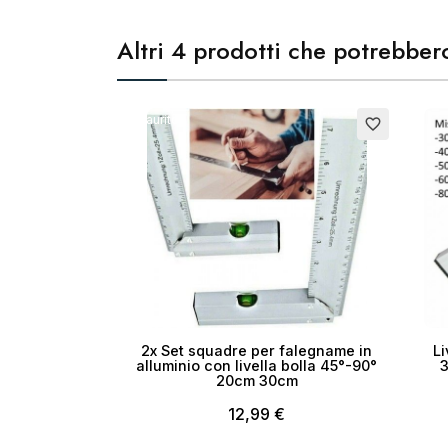
Altri 4 prodotti che potrebbero
Esaurito
favorite_border
2x Set squadre per falegname in
Li
alluminio con livella bolla 45°-90°
3
20cm 30cm
12,99 €