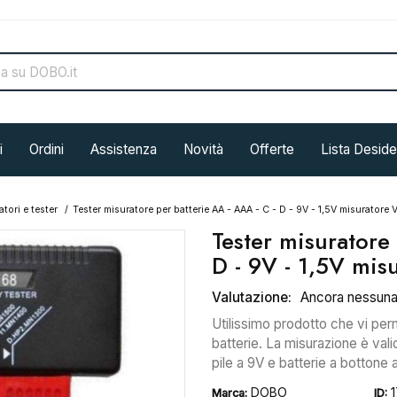
i
Ordini
Assistenza
Novità
Offerte
Lista Deside
atori e tester
Tester misuratore per batterie AA - AAA - C - D - 9V - 1,5V misuratore V
Tester misuratore
D - 9V - 1,5V misu
Valutazione:
Ancora nessun
Utilissimo prodotto che vi perm
batterie. La misurazione è valida
pile a 9V e batterie a bottone a
DOBO
Marca:
ID: