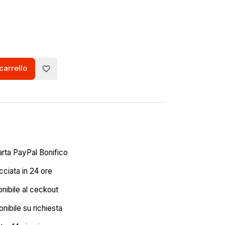
carrello
favorite_border
arta PayPal Bonifico
ciata in 24 ore
onibile al ceckout
nibile su richiesta