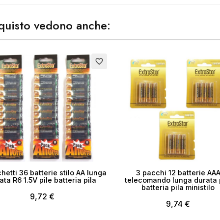
acquisto vedono anche:
ea lista dei desideri
me lista dei desideri
favorite_border
Annulla
Crea lista dei desider
hetti 36 batterie stilo AA lunga
3 pacchi 12 batterie AA
ata R6 1.5V pile batteria pila
telecomando lunga durata 
batteria pila ministilo
9,72 €
9,74 €