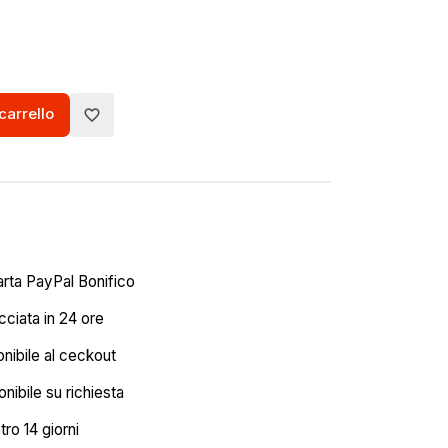
carrello
favorite_border
arta PayPal Bonifico
ciata in 24 ore
onibile al ceckout
nibile su richiesta
tro 14 giorni