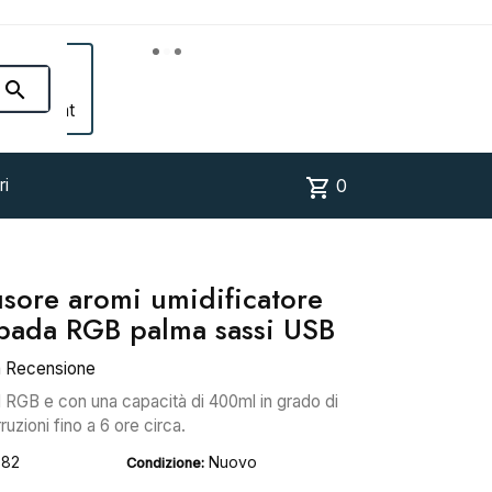


Account
shopping_cart
ri
0
ore aromi umidificatore
pada RGB palma sassi USB
a Recensione
d RGB e con una capacità di 400ml in grado di
ruzioni fino a 6 ore circa.
882
Nuovo
Condizione: