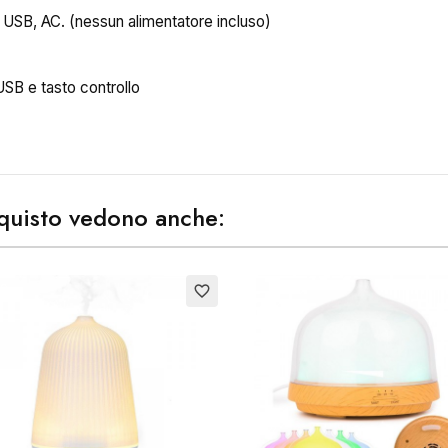
, USB, AC. (nessun alimentatore incluso)
SB e tasto controllo
ea lista dei desideri
me lista dei desideri
acquisto vedono anche:
to
favorite_border
Annulla
Crea lista dei desider