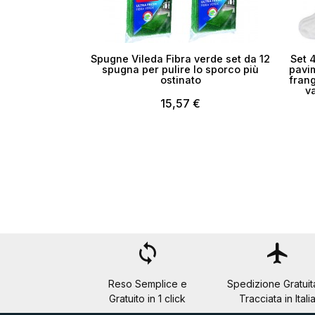
Spugne Vileda Fibra verde set da 12
Set 
spugna per pulire lo sporco più
pavim
ostinato
frang
v
15,57 €
loop
flight
Reso Semplice e
Spedizione Gratuit
Gratuito in 1 click
Tracciata in Itali