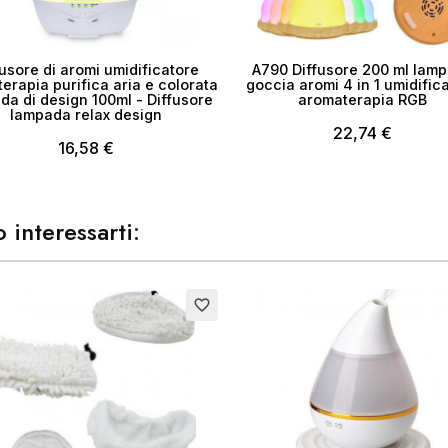
fusore di aromi umidificatore
A790 Diffusore 200 ml lam
erapia purifica aria e colorata
goccia aromi 4 in 1 umidific
da di design 100ml - Diffusore
aromaterapia RGB
lampada relax design
22,74 €
16,58 €
 interessarti:
Esaurito
favorite_border