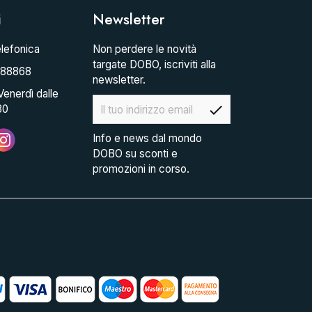
i
Newsletter
lefonica
Non perdere le novità
targate DOBO, iscriviti alla
088868
newsletter.
Venerdì dalle
check
30
Info e news dal mondo
DOBO su sconti e
promozioni in corso.