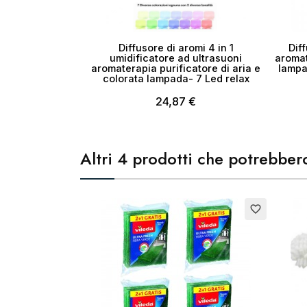
Diffusore di aromi 4 in 1
Dif
umidificatore ad ultrasuoni
aromat
aromaterapia purificatore di aria e
lampa
colorata lampada- 7 Led relax
24,87 €
Altri 4 prodotti che potrebbero
favorite_border