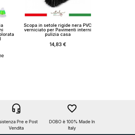
ia
Scopa in setole rigide nera PVC
ni
verniciato per Pavimenti interni
olorata
pulizia casa
l
14,83 €
ne
headset_mic
favorite_border
sistenza Pre e Post
DOBO è 100% Made In
Vendita
Italy