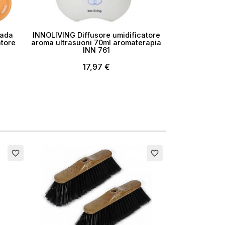
pada
INNOLIVING Diffusore umidificatore
atore
aroma ultrasuoni 70ml aromaterapia
INN 761
17,97 €
favorite_border
favorite_border