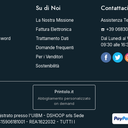
Su di Noi
Contattac
La Nostra Missione
Assistenza Te
Fattura Elettronica
☎️ +39 0683
sword
Trattamento Dati
Dal Lunedì al 
09:30 alle 16:
Domande frequenti
Per i Venditori
Sostenibilità
Printolo.it
Abbigliamento personalizzato
on demand
istrato presso l'UIBM - DSHOOP srls Sede
A:15906181001 - REA:1622032 - TUTTI I