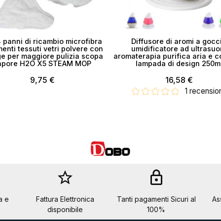
4 panni di ricambio microfibra
Diffusore di aromi a gocc
enti tessuti vetri polvere con
umidificatore ad ultrasuo
e per maggiore pulizia scopa
aromaterapia purifica aria e c
apore H2O X5 STEAM MOP
lampada di design 250m
9,75 €
16,58 €
1 recensio
star_border
lock
a e
Fattura Elettronica
Tanti pagamenti Sicuri al
As
a
disponibile
100%