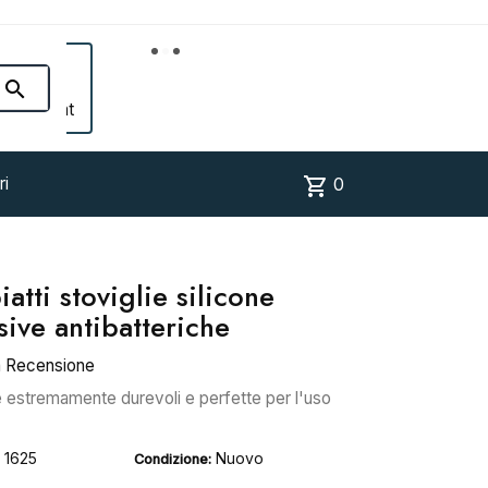


Account
shopping_cart
ri
0
atti stoviglie silicone
sive antibatteriche
a Recensione
he estremamente durevoli e perfette per l'uso
1625
Nuovo
Condizione: