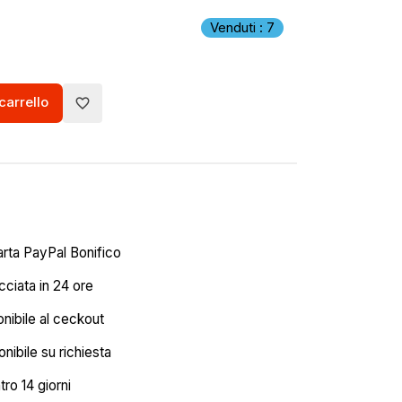
Venduti : 7
carrello
favorite_border
arta PayPal Bonifico
ciata in 24 ore
onibile al ceckout
nibile su richiesta
tro 14 giorni