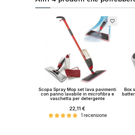
Esaurito
favorite_border
Scopa Spray Mop set lava pavimenti
Box s
con panno lavabile in microfibra e
batter
vaschetta per detergente
22,11 €
1 recensione