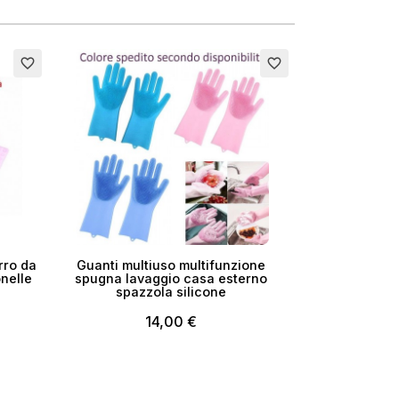
×
favorite_border
favorite_border
i
rro da
Guanti multiuso multifunzione
nelle
spugna lavaggio casa esterno
spazzola silicone
14,00 €