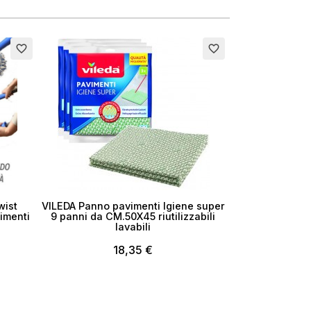
favorite_border
favorite_border
wist
VILEDA Panno pavimenti Igiene super
imenti
9 panni da CM.50X45 riutilizzabili
lavabili
18,35 €