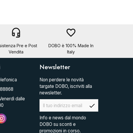
headset_mic
favorite_border
sistenza Pre e Post
DOBO è 100% Made In
Vendita
Italy
i
Newsletter
lefonica
Non perdere le novità
targate DOBO, iscriviti alla
088868
newsletter.
Venerdì dalle
check
30
Info e news dal mondo
DOBO su sconti e
promozioni in corso.