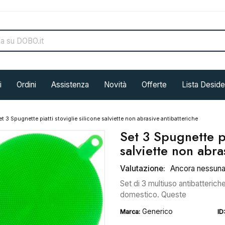
i
Ordini
Assistenza
Novità
Offerte
Lista Deside
et 3 Spugnette piatti stoviglie silicone salviette non abrasive antibatteriche
Set 3 Spugnette pi
salviette non abra
Valutazione:
Ancora nessun
Set di 3 multiuso antibatteric
domestico. Queste
Generico
Marca:
ID: