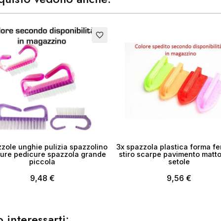
ea lista dei desideri
Esaurito
favorite_border
me lista dei desideri
Annulla
Crea lista dei desider
zole unghie pulizia spazzolino
3x spazzola plastica forma fe
ure pedicure spazzola grande
stiro scarpe pavimento matto
piccola
setole
9,48 €
9,56 €
 interessarti: