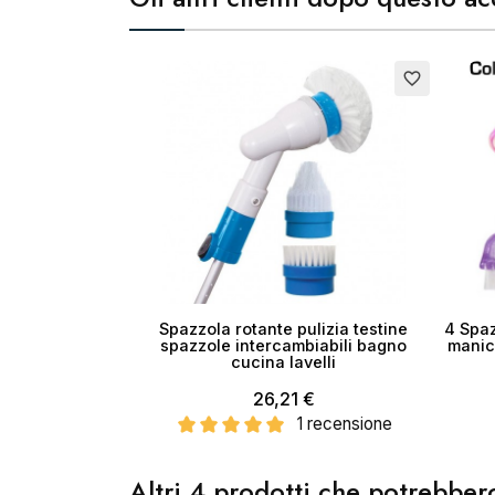
Cr
Esaurito
favorite_border
No
Spazzola rotante pulizia testine
4 Spaz
spazzole intercambiabili bagno
manic
cucina lavelli
26,21 €
1 recensione
Altri 4 prodotti che potrebbero