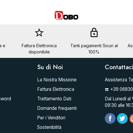
star_border
lock
a e
Fattura Elettronica
Tanti pagamenti Sicuri al
As
a
disponibile
100%
Su di Noi
Contattac
La Nostra Missione
Assistenza Te
Fattura Elettronica
☎️ +39 0683
sword
Trattamento Dati
Dal Lunedì al 
09:30 alle 16:
Domande frequenti
Per i Venditori
Sostenibilità