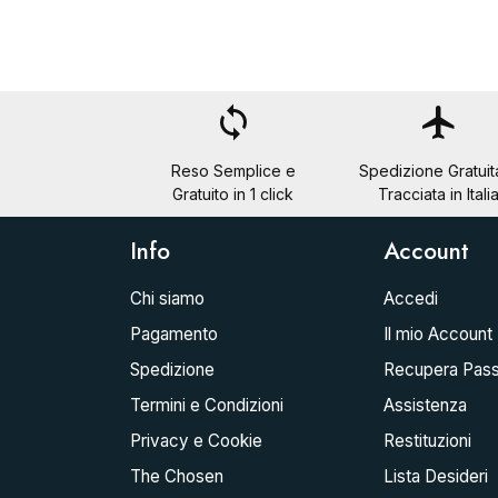
loop
flight
Reso Semplice e
Spedizione Gratuit
Gratuito in 1 click
Tracciata in Itali
Info
Account
Chi siamo
Accedi
Pagamento
Il mio Account
Spedizione
Recupera Pas
Termini e Condizioni
Assistenza
Privacy e Cookie
Restituzioni
The Chosen
Lista Desideri