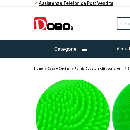
✔
Paga in contanti direttamente al corriere

Categorie
Acced
Home
Casa e Cucina
Pulizia Bucato e diffusori aromi
S