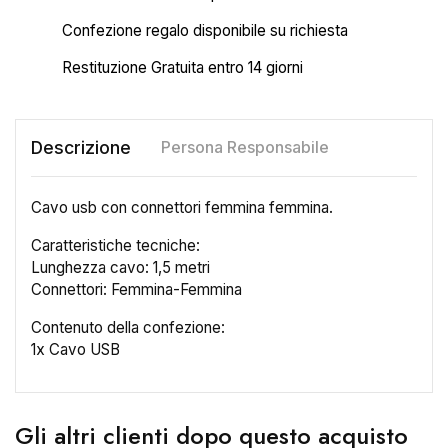
Confezione regalo disponibile su richiesta
Restituzione Gratuita entro 14 giorni
Descrizione
Persona Responsabile
Cavo usb con connettori femmina femmina.
Caratteristiche tecniche:
Lunghezza cavo: 1,5 metri
Connettori: Femmina-Femmina
Contenuto della confezione:
1x Cavo USB
×
Crea lista dei desideri
Gli altri clienti dopo questo acquisto
Nome lista dei desideri