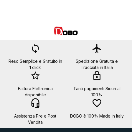
loop
flight
Reso Semplice e Gratuito in
Spedizione Gratuita e
1 click
Tracciata in Italia
star_border
lock
Fattura Elettronica
Tanti pagamenti Sicuri al
disponibile
100%
headset_mic
favorite_border
Assistenza Pre e Post
DOBO è 100% Made In Italy
Vendita