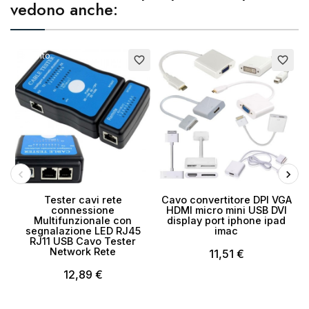
vedono anche:
Esaurito
E
favorite_border
favorite_border
Annulla
Crea lista dei desideri
Tester cavi rete
Cavo convertitore DPI VGA
connessione
HDMI micro mini USB DVI
Multifunzionale con
display port iphone ipad
c
segnalazione LED RJ45
imac
RJ11 USB Cavo Tester
Network Rete
11,51 €
12,89 €