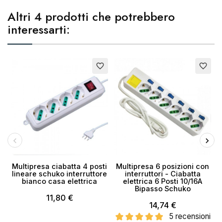
Altri 4 prodotti che potrebbero
interessarti:
Esaurito
E
favorite_border
favorite_border
Multipresa ciabatta 4 posti
Multipresa 6 posizioni con
lineare schuko interruttore
interruttori - Ciabatta
bianco casa elettrica
elettrica 6 Posti 10/16A
Bipasso Schuko
11,80 €
14,74 €
5 recensioni