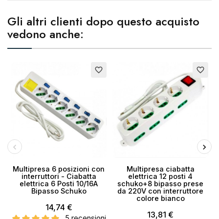
Nome lista dei desideri
Gli altri clienti dopo questo acquisto
vedono anche:
Annulla
Crea lista dei desideri
Esaurito
Esaurito
favorite_border
favorite_border
Multipresa 6 posizioni con
Multipresa ciabatta
M
interruttori - Ciabatta
elettrica 12 posti 4
elettrica 6 Posti 10/16A
schuko+8 bipasso prese
Bipasso Schuko
da 220V con interruttore
colore bianco
14,74 €
13,81 €
5 recensioni