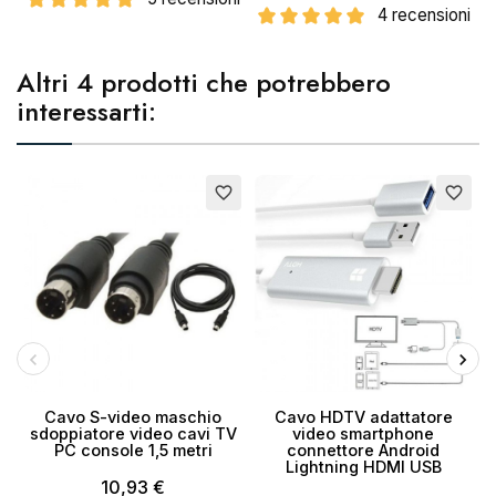
4 recensioni
Altri 4 prodotti che potrebbero
interessarti:
favorite_border
favorite_border
Cavo S-video maschio
Cavo HDTV adattatore
M
sdoppiatore video cavi TV
video smartphone
s
PC console 1,5 metri
connettore Android
Lightning HDMI USB
10,93 €