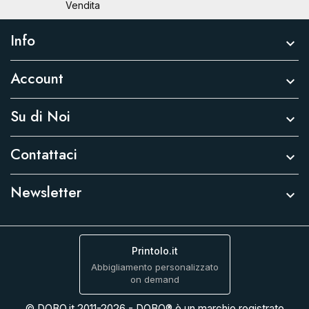
Vendita
Info

Account

Su di Noi

Contattaci

Newsletter

Printolo.it
Abbigliamento personalizzato
on demand
© DOBO.it 2011-2026 - DOBO® è un marchio registrato