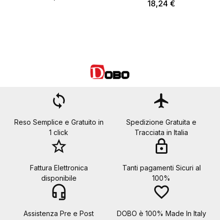
18,24 €
loop
flight
Reso Semplice e Gratuito in
Spedizione Gratuita e
1 click
Tracciata in Italia
star_border
lock
Fattura Elettronica
Tanti pagamenti Sicuri al
disponibile
100%
headset_mic
favorite_border
Assistenza Pre e Post
DOBO è 100% Made In Italy