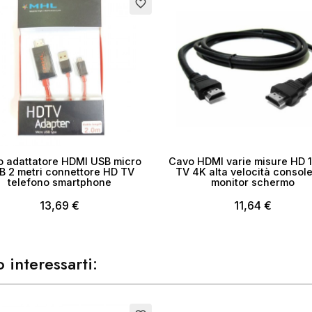
to
favorite_border
me lista dei desideri
Annulla
Crea lista dei desider
 adattatore HDMI USB micro
Cavo HDMI varie misure HD 
B 2 metri connettore HD TV
TV 4K alta velocità consol
telefono smartphone
monitor schermo
13,69 €
11,64 €
 interessarti: