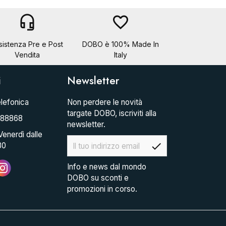
headset_mic
favorite_border
sistenza Pre e Post
DOBO è 100% Made In
Vendita
Italy
i
Newsletter
lefonica
Non perdere le novità
targate DOBO, iscriviti alla
088868
newsletter.
Venerdì dalle
check
30
Info e news dal mondo
DOBO su sconti e
promozioni in corso.