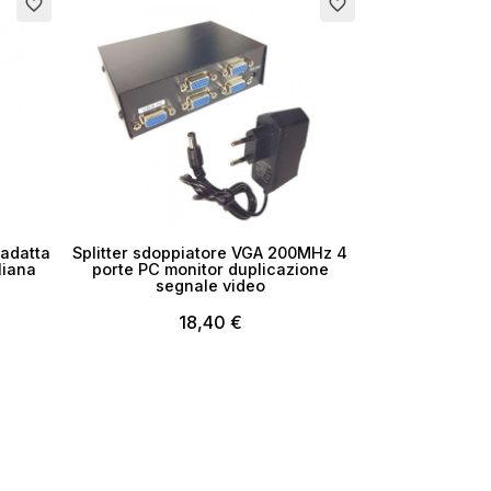
favorite_border
favorite_border
 adatta
Splitter sdoppiatore VGA 200MHz 4
liana
porte PC monitor duplicazione
segnale video
18,40 €