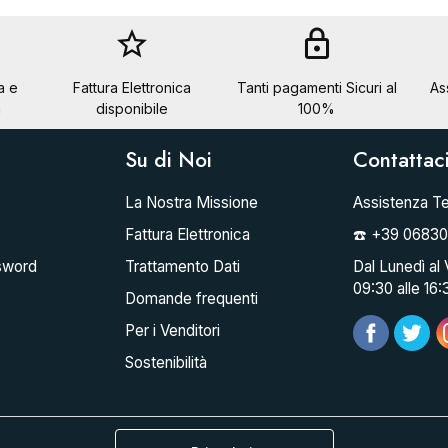
star_border
lock
a e
Fattura Elettronica
Tanti pagamenti Sicuri al
As
a
disponibile
100%
Su di Noi
Contattac
La Nostra Missione
Assistenza Te
Fattura Elettronica
☎️ +39 0683
sword
Trattamento Dati
Dal Lunedì al 
09:30 alle 16:
Domande frequenti
Per i Venditori
Sostenibilità