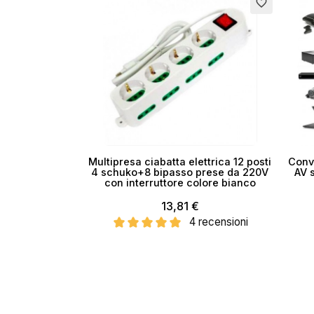
favorite_border
Multipresa ciabatta elettrica 12 posti
Conve
4 schuko+8 bipasso prese da 220V
AV 
con interruttore colore bianco
13,81 €
4 recensioni