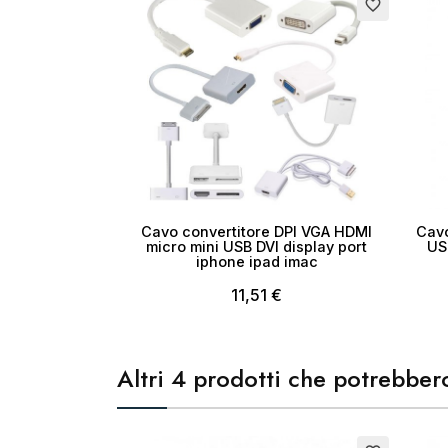
Esauri
favorite_border
No
Cavo convertitore DPI VGA HDMI
Cavo
micro mini USB DVI display port
US
iphone ipad imac
11,51 €
Altri 4 prodotti che potrebbero
Esaurito