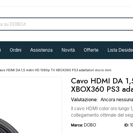
i
Ordini
Assistenza
Novità
Offerte
Lista Deside
avo HDMI DA 1,5 metri HD 1080p TV XBOX360 PS3 adattatori micro mini
Cavo HDMI DA 1,
XBOX360 PS3 adat
Valutazione:
Ancora nessun
Il cavo HDMI color oro lungo 1
collegamento ottimale del seg
DOBO
1
Marca:
ID: