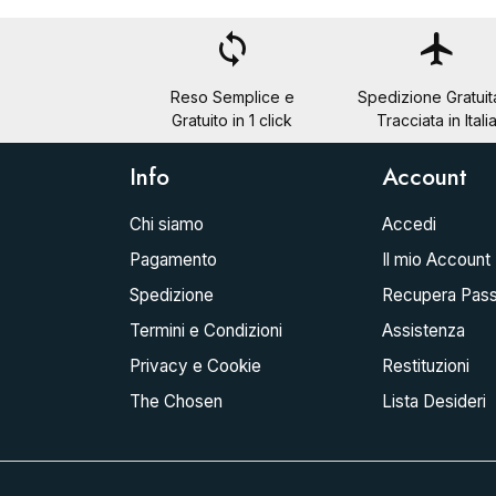
loop
flight
Reso Semplice e
Spedizione Gratuit
Gratuito in 1 click
Tracciata in Itali
Info
Account
Chi siamo
Accedi
Pagamento
Il mio Account
Spedizione
Recupera Pas
Termini e Condizioni
Assistenza
Privacy e Cookie
Restituzioni
The Chosen
Lista Desideri