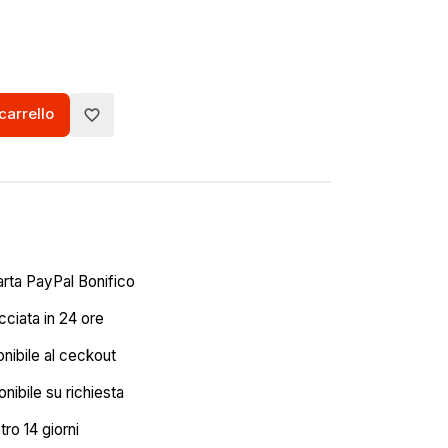
carrello
favorite_border
arta PayPal Bonifico
ciata in 24 ore
onibile al ceckout
nibile su richiesta
tro 14 giorni