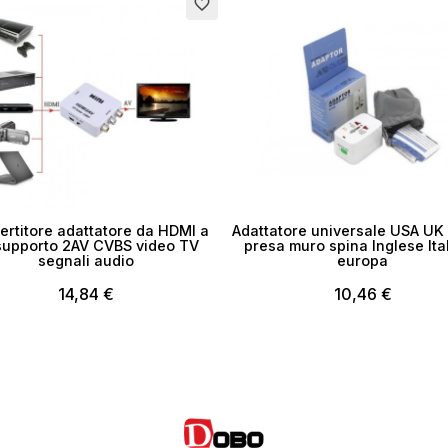
favorite_border
rtitore adattatore da HDMI a
Adattatore universale USA UK
supporto 2AV CVBS video TV
presa muro spina Inglese Ita
segnali audio
europa
14,84 €
10,46 €