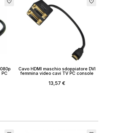
favorite_border
favorite_border
i
1080p
Cavo HDMI maschio sdoppiatore DVI
e PC
femmina video cavi TV PC console
13,57 €
Esaurito