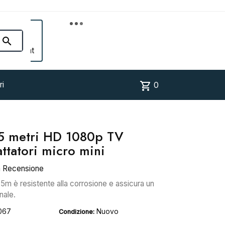


Account
shopping_cart
ri
0
5 metri HD 1080p TV
tatori micro mini
a Recensione
,5m è resistente alla corrosione e assicura un
nale.
067
Nuovo
Condizione: