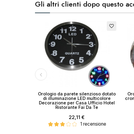
Gli altri clienti dopo questo 
Cr
favorite_border
No
Orologio da parete silenzioso dotato
Or
di illuminazione LED multicolore
cro
Decorazione per Casa Ufficio Hotel
Ristorante Fai Da Te
22,11 €
1 recensione