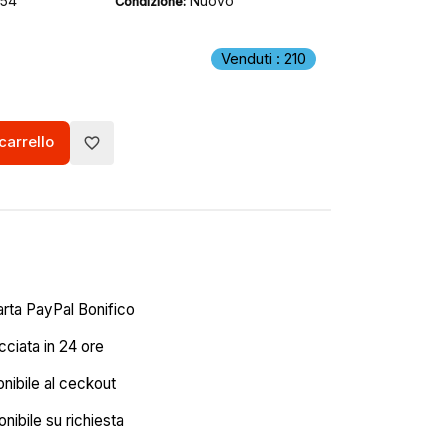
354
Nuovo
Condizione:
Venduti : 210
carrello
favorite_border
arta PayPal Bonifico
ciata in 24 ore
onibile al ceckout
nibile su richiesta