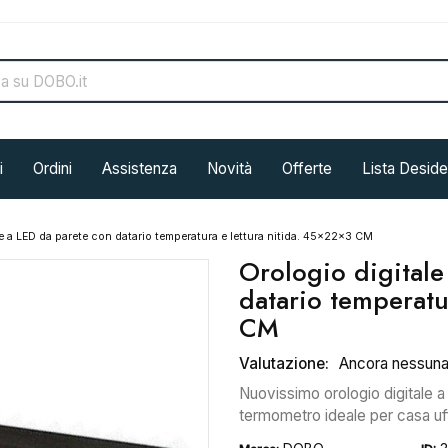
i
Ordini
Assistenza
Novità
Offerte
Lista Deside
le a LED da parete con datario temperatura e lettura nitida. 45x22x3 CM
Orologio digitale
datario temperatu
CM
Valutazione:
Ancora nessun
Nuovissimo orologio digitale a 
termometro ideale per casa uff