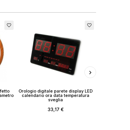
×
Esaurito
Esaurito
favorite_border
favorite_border
i
fetto
Orologio digitale parete display LED
Orologio da p
iametro
calendario ora data temperatura
bambina f
sveglia
camere
33,17 €