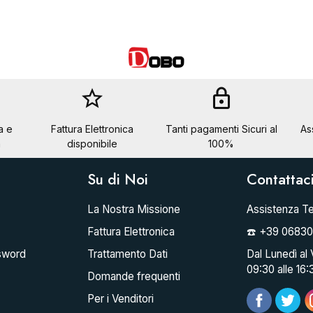
star_border
lock
a e
Fattura Elettronica
Tanti pagamenti Sicuri al
As
a
disponibile
100%
Su di Noi
Contattac
La Nostra Missione
Assistenza Te
Fattura Elettronica
☎️ +39 0683
sword
Trattamento Dati
Dal Lunedì al 
09:30 alle 16:
Domande frequenti
Per i Venditori