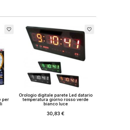
favorite_border
favorite_border
Orologio digitale parete Led datario
e per
temperatura giorno rosso verde
li
bianco luce
30,83 €