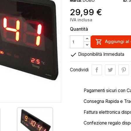
DOBO
Marca:
ID:
29,99 €
IVA inclusa
Quantità

Aggiungi al 

Disponibilità Immediata
Condividi
Pagamenti sicuri con C
Consegna Rapida e Trac
Fattura elettronica disp
Confezione regalo dispo