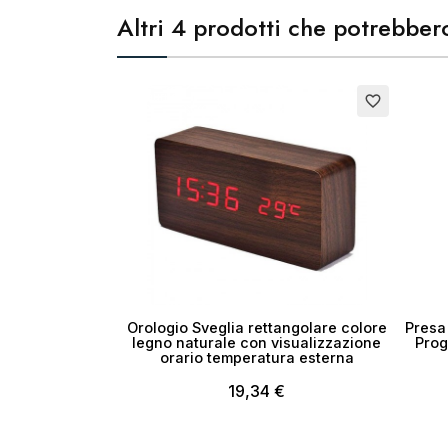
Altri 4 prodotti che potrebbero
Esaurito
favorite_border
Orologio Sveglia rettangolare colore
Presa
legno naturale con visualizzazione
Prog
orario temperatura esterna
19,34 €