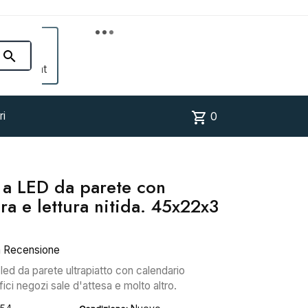


Account
shopping_cart
ri
0
 a LED da parete con
ra e lettura nitida. 45x22x3
a Recensione
led da parete ultrapiatto con calendario
ici negozi sale d'attesa e molto altro.