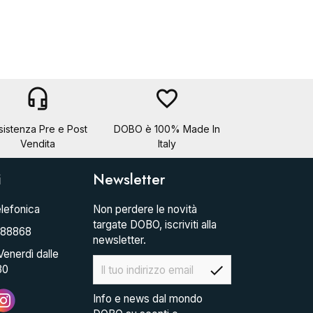
headset_mic
favorite_border
sistenza Pre e Post
DOBO è 100% Made In
Vendita
Italy
i
Newsletter
lefonica
Non perdere le novità
targate DOBO, iscriviti alla
088868
newsletter.
Venerdì dalle
check
30
Info e news dal mondo