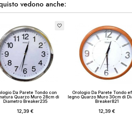
acquisto vedono anche:
ea lista dei desideri
favorite_border
me lista dei desideri
Annulla
Crea lista dei desider
ologio Da Parete Tondo con
Orologio Da Parete Tondo ef
matura Quarzo Muro 28cm di
legno Quarzo Muro 30cm di D
Diametro Breaker235
Breaker821
12,39 €
12,39 €