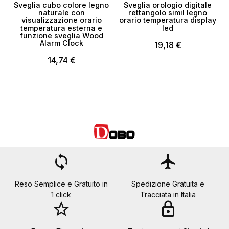
Sveglia cubo colore legno
Sveglia orologio digitale
O
naturale con
rettangolo simil legno
visualizzazione orario
orario temperatura display
temperatura esterna e
led
funzione sveglia Wood
Alarm Clock
19,18 €
14,74 €
loop
flight
Reso Semplice e Gratuito in
Spedizione Gratuita e
1 click
Tracciata in Italia
star_border
lock