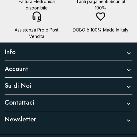
Fattura Elettronica
Tanti pagamenti Sicuri al
disponibile
100%
headset_mic
favorite_border
Assistenza Pre e Post
DOBO è 100% Made In Italy
Vendita
Info

Account

Su di Noi

Contattaci

Newsletter
