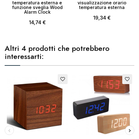
temperatura esterna e
visualizzazione orario
funzione sveglia Wood
temperatura esterna
Alarm Clock
19,34 €
14,74 €
Altri 4 prodotti che potrebbero
interessarti:
Esaurito
E
favorite_border
favorite_border