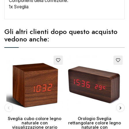
Componenti della confezione:
×
Crea lista dei desideri
1x Sveglia
Nome lista dei desideri
Gli altri clienti dopo questo acquisto
vedono anche:
Annulla
Crea lista dei desideri
Esaurito
Esaurito
favorite_border
favorite_border
Sveglia cubo colore legno
Orologio Sveglia
naturale con
rettangolare colore legno
visualizzazione orario
naturale con