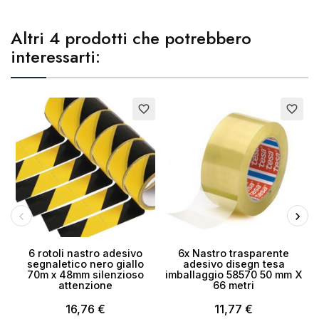
Altri 4 prodotti che potrebbero
interessarti:
Esaurito
favorite_border
favorite_border
6 rotoli nastro adesivo
6x Nastro trasparente
3
segnaletico nero giallo
adesivo disegn tesa
70m x 48mm silenzioso
imballaggio 58570 50 mm X
attenzione
66 metri
16,76 €
11,77 €