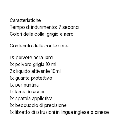
Caratteristiche
Tempo di indurimento: 7 secondi
Colori della colla: grigio e nero
×
Crea lista dei desideri
Contenuto della confezione:
1X polvere nera 10ml
Nome lista dei desideri
1x polvere grigia 10 ml
2x liquido attivante 10ml
1x guanto protettivo
1x per puntina
1x lama di rasoio
Annulla
Crea lista dei desideri
1x spatola applictiva
1x beccuccio di precisione
1x libretto di istruzioni in lingua inglese o cinese