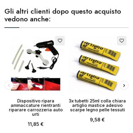
Gli altri clienti dopo questo acquisto
vedono anche:
Esaurito
favorite_border
favorite_border
Dispositivo ripara
3x tubetti 25ml colla chiara
ammaccature rientranti
artiglio mastice adesivo
riparare carrozzeria auto
scarpe legno pelle tessuti
urti
9,58 €
11,85 €