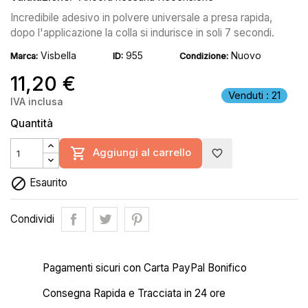
Incredibile adesivo in polvere universale a presa rapida,
dopo l'applicazione la colla si indurisce in soli 7 secondi.
Visbella
955
Nuovo
Marca:
ID:
Condizione:
11,20 €
Venduti : 21
IVA inclusa
Quantità

Aggiungi al carrello
favorite_border

Esaurito
Condividi
Pagamenti sicuri con Carta PayPal Bonifico
Consegna Rapida e Tracciata in 24 ore