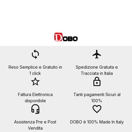
loop
flight
Reso Semplice e Gratuito in
Spedizione Gratuita e
1 click
Tracciata in Italia
star_border
lock
Fattura Elettronica
Tanti pagamenti Sicuri al
disponibile
100%
headset_mic
favorite_border
Assistenza Pre e Post
DOBO è 100% Made In Italy
Vendita