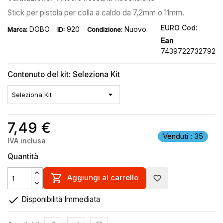
Stick per pistola per colla a caldo da 7,2mm o 11mm.
EURO Cod:
DOBO
920
Nuovo
Marca:
ID:
Condizione:
Ean
7439722732792
Contenuto del kit: Seleziona Kit
7,49 €
Venduti : 35
IVA inclusa
Quantità

Aggiungi al carrello
favorite_border

Disponibilità Immediata