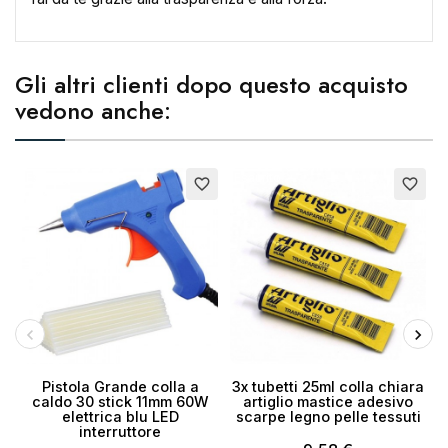
Gli altri clienti dopo questo acquisto
vedono anche:
Esaurito
Esaurito
E
×
favorite_border
favorite_border
Crea lista dei desideri
Nome lista dei desideri
Annulla
Crea lista dei desideri
Pistola Grande colla a
3x tubetti 25ml colla chiara
caldo 30 stick 11mm 60W
artiglio mastice adesivo
elettrica blu LED
scarpe legno pelle tessuti
interruttore