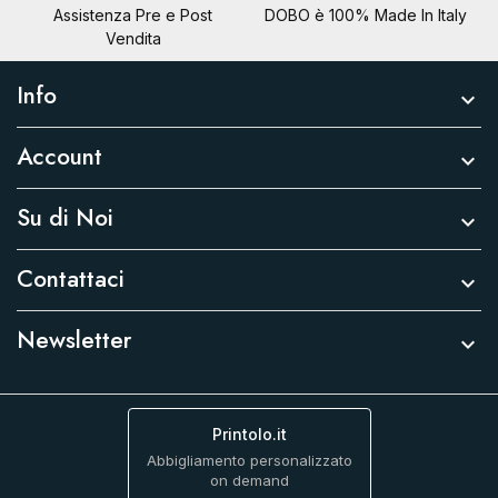
Assistenza Pre e Post
DOBO è 100% Made In Italy
Vendita
Info

Account

Su di Noi

Contattaci

Newsletter

Printolo.it
Abbigliamento personalizzato
on demand