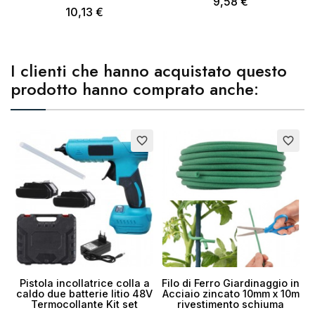
9,58 €
10,13 €
I clienti che hanno acquistato questo
prodotto hanno comprato anche:
favorite_border
favorite_border
Pistola incollatrice colla a
Filo di Ferro Giardinaggio in
caldo due batterie litio 48V
Acciaio zincato 10mm x 10m
Termocollante Kit set
rivestimento schiuma