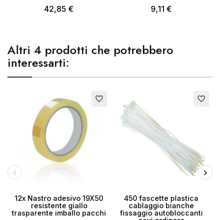
42,85 €
9,11 €
Altri 4 prodotti che potrebbero
interessarti:
E
favorite_border
favorite_border
12x Nastro adesivo 19X50
450 fascette plastica
resistente giallo
cablaggio bianche
trasparente imballo pacchi
fissaggio autobloccanti