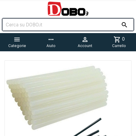


more_horiz

shopping_cart
0
Categorie
Aiuto
Account
Carrello