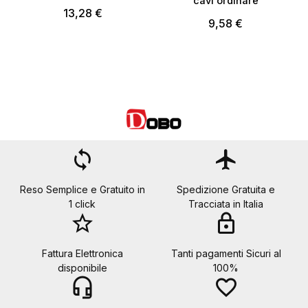
cavi ordinare
13,28 €
9,58 €
loop
flight
Reso Semplice e Gratuito in
Spedizione Gratuita e
1 click
Tracciata in Italia
star_border
lock
Fattura Elettronica
Tanti pagamenti Sicuri al
disponibile
100%
headset_mic
favorite_border