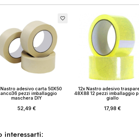
ea lista dei desideri
favorite_border
me lista dei desideri
Annulla
Crea lista dei desider
 Nastro adesivo carta 50X50
12x Nastro adesivo traspar
ianco36 pezzi imballaggio
48X88 12 pezzi imballaggio 
maschera DIY
giallo
52,49 €
17,98 €
 interessarti: