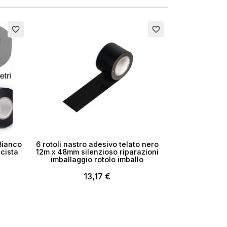
favorite_border
favorite_border
Bianco
6 rotoli nastro adesivo telato nero
icista
12m x 48mm silenzioso riparazioni
imballaggio rotolo imballo
13,17 €