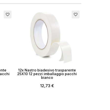
×
favorite_border
favorite_border
i
ente
12x Nastro biadesivo trasparente
pacchi
25X10 12 pezzi imballaggio pacchi
bianco
12,73 €