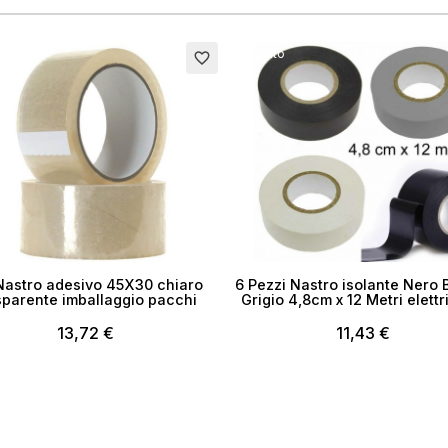
to
Esaurito
favorite_border
Nastro adesivo 45X30 chiaro
6 Pezzi Nastro isolante Nero 
sparente imballaggio pacchi
Grigio 4,8cm x 12 Metri elettr
13,72 €
11,43 €