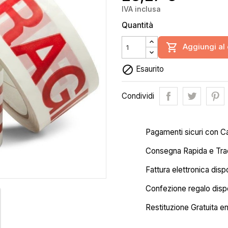
IVA inclusa
Quantità

Aggiungi al 

Esaurito
Condividi
Pagamenti sicuri con C
Consegna Rapida e Trac
Fattura elettronica disp
Confezione regalo dispo
Restituzione Gratuita en