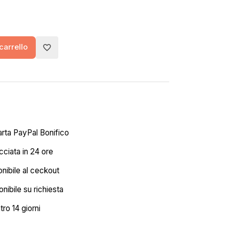
carrello
favorite_border
arta PayPal Bonifico
ciata in 24 ore
onibile al ceckout
nibile su richiesta
tro 14 giorni