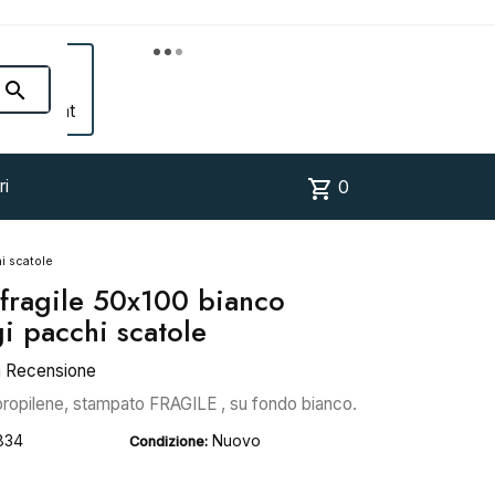


Account
shopping_cart
ri
0
i scatole
 fragile 50x100 bianco
i pacchi scatole
a Recensione
propilene, stampato FRAGILE , su fondo bianco.
834
Nuovo
Condizione: