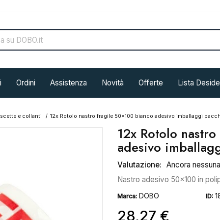
i
Ordini
Assistenza
Novità
Offerte
Lista Deside
ascette e collanti
12x Rotolo nastro fragile 50x100 bianco adesivo imballaggi pacch
12x Rotolo nastro
adesivo imballagg
Valutazione:
Ancora nessun
Nastro adesivo 50x100 in poli
DOBO
1
Marca:
ID:
28,27 €