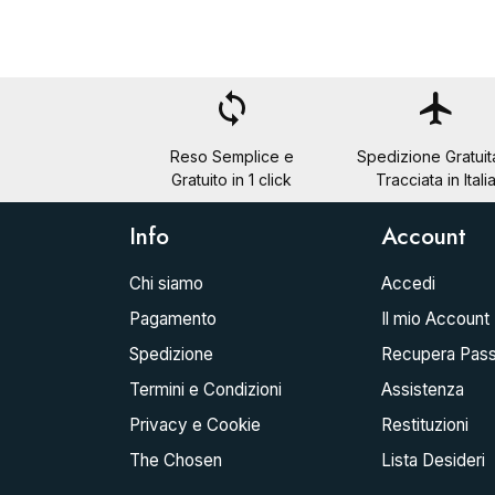
loop
flight
Reso Semplice e
Spedizione Gratuit
Gratuito in 1 click
Tracciata in Itali
Info
Account
Chi siamo
Accedi
Pagamento
Il mio Account
Spedizione
Recupera Pas
Termini e Condizioni
Assistenza
Privacy e Cookie
Restituzioni
The Chosen
Lista Desideri