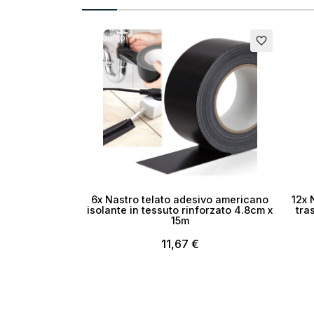
Esaurito
Esauri
favorite_border
6x Nastro telato adesivo americano
12x 
isolante in tessuto rinforzato 4.8cm x
tra
15m
11,67 €