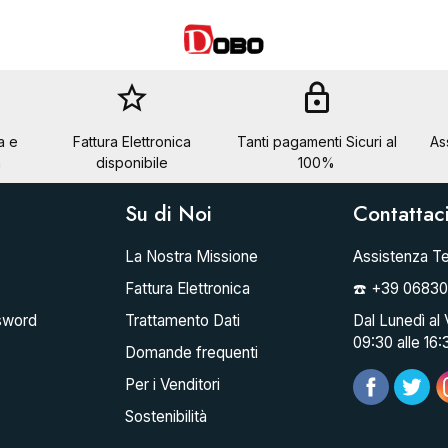
star_border
lock
a e
Fattura Elettronica
Tanti pagamenti Sicuri al
As
a
disponibile
100%
Su di Noi
Contattac
La Nostra Missione
Assistenza Te
Fattura Elettronica
☎️ +39 0683
sword
Trattamento Dati
Dal Lunedì al 
09:30 alle 16:
Domande frequenti
Per i Venditori
Sostenibilità