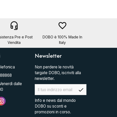
headset_mic
favorite_border
sistenza Pre e Post
DOBO è 100% Made In
Vendita
Italy
i
Newsletter
lefonica
Non perdere le novità
targate DOBO, iscriviti alla
088868
newsletter.
Venerdì dalle
check
30
Info e news dal mondo
DOBO su sconti e
promozioni in corso.