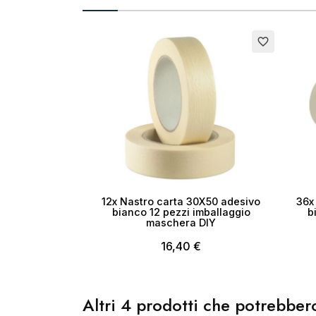
Cr
Esaurito
favorite_border
No
12x Nastro carta 30X50 adesivo
36x
bianco 12 pezzi imballaggio
b
maschera DIY
16,40 €
Altri 4 prodotti che potrebbero