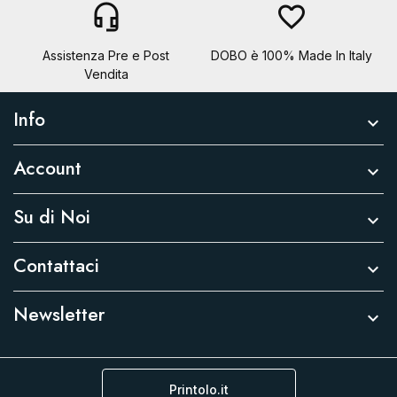
headset_mic
favorite_border
Assistenza Pre e Post
DOBO è 100% Made In Italy
Vendita
Info

Account

Su di Noi

Contattaci

Newsletter

Printolo.it