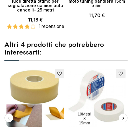
luce diretta ottimo per
moto tuning bandiera 15cm
segnalazione camion auto
x 5m
cancelli- 25 metri
11,70 €
11,18 €
1 recensione
Altri 4 prodotti che potrebbero
interessarti:
Esaurito
E
favorite_border
favorite_border