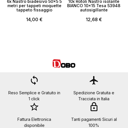
6x Nastro biadesivo 50x5 5
10x Rotoli Nastro isolante
metri per tappeti moquette
BIANCO 10x15 Tesa 53948
tappeto fissaggio
autosigillante
14,00 €
12,68 €
loop
flight
Reso Semplice e Gratuito in
Spedizione Gratuita e
1 click
Tracciata in Italia
star_border
lock
Fattura Elettronica
Tanti pagamenti Sicuri al
disponibile
100%