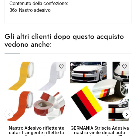
Contenuto della confezione:
36x Nastro adesivo
Nome lista dei desideri
Gli altri clienti dopo questo acquisto
vedono anche:
Annulla
Crea lista dei desideri
Esaurito
favorite_border
favorite_border
Nastro Adesivo riflettente
GERMANIA Striscia Adesiva
catarifrangente riflette la
nastro vinile decal auto