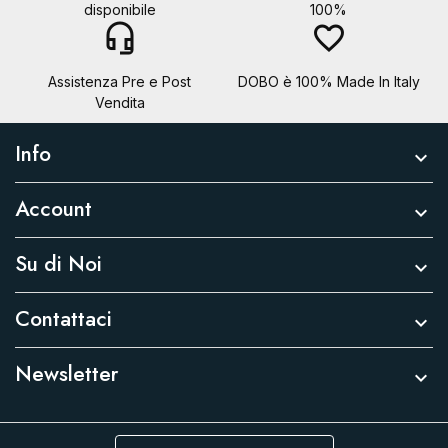
disponibile
100%
headset_mic
favorite_border
Assistenza Pre e Post
DOBO è 100% Made In Italy
Vendita
Info

Account

Su di Noi

Contattaci

Newsletter
