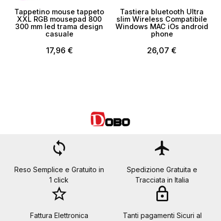
Tappetino mouse tappeto
Tastiera bluetooth Ultra
XXL RGB mousepad 800
slim Wireless Compatibile
300 mm led trama design
Windows MAC iOs android
casuale
phone
17,96 €
26,07 €
loop
flight
Reso Semplice e Gratuito in
Spedizione Gratuita e
1 click
Tracciata in Italia
star_border
lock
Fattura Elettronica
Tanti pagamenti Sicuri al