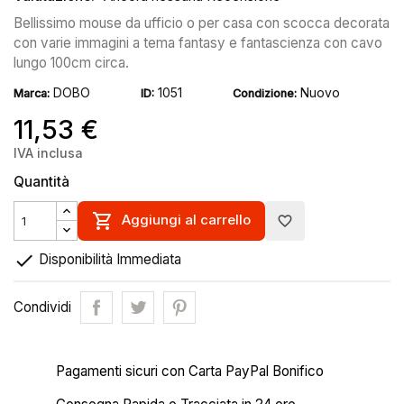
Bellissimo mouse da ufficio o per casa con scocca decorata
con varie immagini a tema fantasy e fantascienza con cavo
lungo 100cm circa.
DOBO
1051
Nuovo
Marca:
ID:
Condizione:
11,53 €
IVA inclusa
Quantità

Aggiungi al carrello
favorite_border

Disponibilità Immediata
Condividi
Pagamenti sicuri con Carta PayPal Bonifico