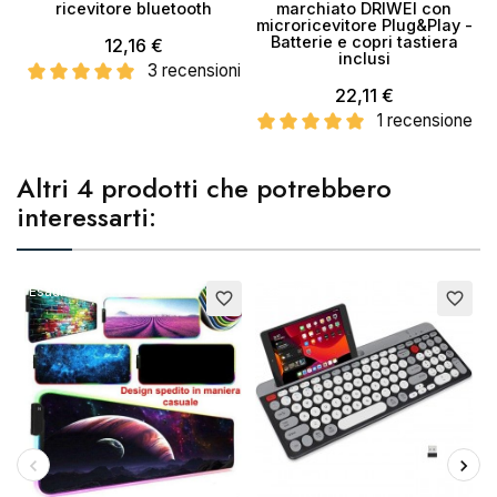
ricevitore bluetooth
marchiato DRIWEI con
microricevitore Plug&Play -
Batterie e copri tastiera
12,16 €
inclusi
3 recensioni
22,11 €
1 recensione
Altri 4 prodotti che potrebbero
interessarti:
Esaurito
Esaurito
E
favorite_border
favorite_border