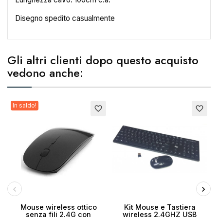
Nome lista dei desideri
Disegno spedito casualmente
Gli altri clienti dopo questo acquisto
Annulla
Crea lista dei desideri
vedono anche:
In saldo!
Esaurito
favorite_border
favorite_border
Esaurito
Mouse wireless ottico
Kit Mouse e Tastiera
senza fili 2.4G con
wireless 2.4GHZ USB