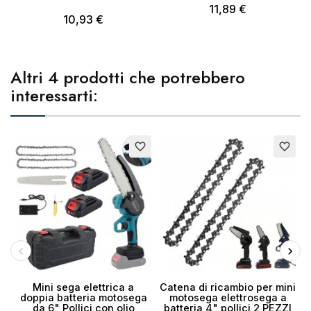
11,89 €
10,93 €
Altri 4 prodotti che potrebbero
interessarti:
Esaurito
favorite_border
favorite_border
Mini sega elettrica a
Catena di ricambio per mini
doppia batteria motosega
motosega elettrosega a
da 6" Pollici con olio
batteria 4" pollici 2 PEZZI