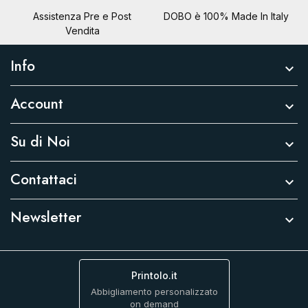
Assistenza Pre e Post
DOBO è 100% Made In Italy
Vendita
Info

Account

Su di Noi

Contattaci

Newsletter

Printolo.it
Abbigliamento personalizzato
on demand