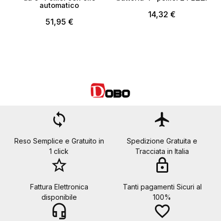
automatico
14,32 €
51,95 €
loop
flight
Reso Semplice e Gratuito in
Spedizione Gratuita e
1 click
Tracciata in Italia
star_border
lock
Fattura Elettronica
Tanti pagamenti Sicuri al
disponibile
100%
headset_mic
favorite_border