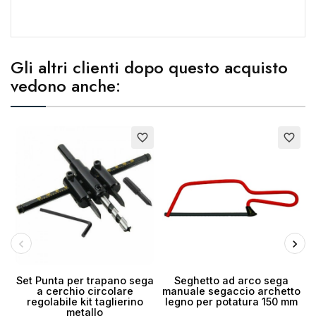
Gli altri clienti dopo questo acquisto
vedono anche:
Esaurito
E
favorite_border
favorite_border
Set Punta per trapano sega
Seghetto ad arco sega
a cerchio circolare
manuale segaccio archetto
regolabile kit taglierino
legno per potatura 150 mm
metallo