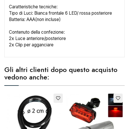
Caratteristiche tecniche:
Tipo di Luci: Bianca frontale 6 LED/ rossa posteriore
Batteria: AAA(non incluse)
Contenuto della confezione:
2x Luce anteriore/posteriore
2x Clip per agganciare
×
Crea lista dei desideri
Gli altri clienti dopo questo acquisto
Nome lista dei desideri
vedono anche:
favorite_border
favorite_border
Annulla
Crea lista dei desideri