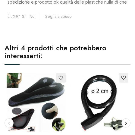
spedizione e prodotto ok qualità delle plastiche nulla di che
È utile?
Sì
No
Segnala abuso
Altri 4 prodotti che potrebbero
interessarti:
E
favorite_border
favorite_border