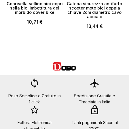
Coprisella sellino bici copri
Catena sicurezza antifurto
sella bici imbottitura gel
scooter moto bici doppia
morbido cover bike
chiave 2cm diametro cavo
acciaio
10,71 €
13,44 €
loop
flight
Reso Semplice e Gratuito in
Spedizione Gratuita e
1 click
Tracciata in Italia
star_border
lock
Fattura Elettronica
Tanti pagamenti Sicuri al
disponibile
100%