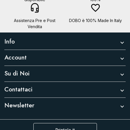
headset_mic
favorite_border
Assistenza Pre e Post
DOBO è 100% Made In Italy
Vendita
Info

Account

Su di Noi

Contattaci

Newsletter

Printolo.it