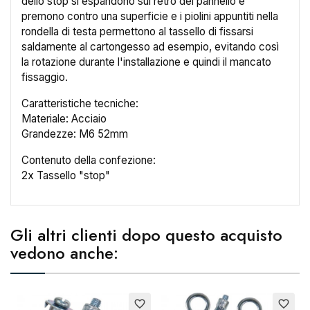
dello stop si espandono sul retro del pannello e
premono contro una superficie e i piolini appuntiti nella
rondella di testa permettono al tassello di fissarsi
saldamente al cartongesso ad esempio, evitando così
×
la rotazione durante l'installazione e quindi il mancato
Crea lista dei desideri
fissaggio.
Caratteristiche tecniche:
Nome lista dei desideri
Materiale: Acciaio
Grandezze: M6 52mm
Contenuto della confezione:
2x Tassello "stop"
Annulla
Crea lista dei desideri
Gli altri clienti dopo questo acquisto
vedono anche:
favorite_border
favorite_border