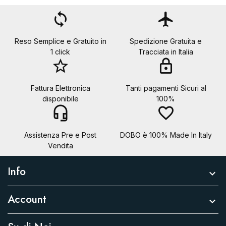
loop
flight
Reso Semplice e Gratuito in
Spedizione Gratuita e
1 click
Tracciata in Italia
star_border
lock
Fattura Elettronica
Tanti pagamenti Sicuri al
disponibile
100%
headset_mic
favorite_border
Assistenza Pre e Post
DOBO è 100% Made In Italy
Vendita
Info

Account
