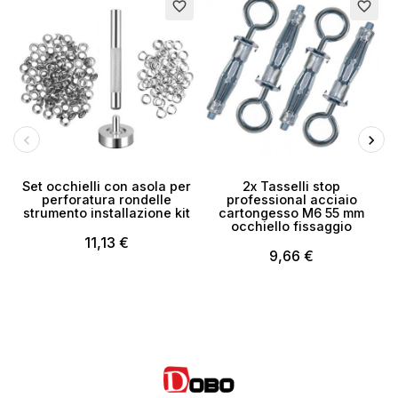
Esaurito
favorite_border
favorite_border
Set occhielli con asola per
2x Tasselli stop
perforatura rondelle
professional acciaio
strumento installazione kit
cartongesso M6 55 mm
occhiello fissaggio
11,13 €
9,66 €