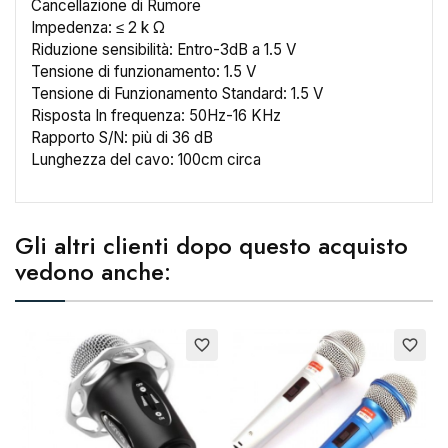
Cancellazione di Rumore
×
Crea lista dei desideri
Impedenza: ≤ 2 k Ω
Riduzione sensibilità: Entro-3dB a 1.5 V
Tensione di funzionamento: 1.5 V
Nome lista dei desideri
Tensione di Funzionamento Standard: 1.5 V
Risposta In frequenza: 50Hz-16 KHz
Rapporto S/N: più di 36 dB
Lunghezza del cavo: 100cm circa
Annulla
Crea lista dei desideri
Gli altri clienti dopo questo acquisto
vedono anche:
E
favorite_border
favorite_border