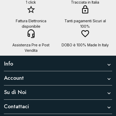
1 click
Tracciata in Italia
star_border
lock
Fattura Elettronica
Tanti pagamenti Sicuri al
disponibile
100%
headset_mic
favorite_border
Assistenza Pre e Post
DOBO è 100% Made In Italy
Vendita
Info

Account

Su di Noi

Contattaci
