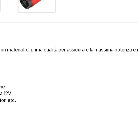
n materiali di prima qualità per assicurare la massima potenza e r
one
da 12V
ori etc.
ea lista dei desideri