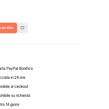
carrello
favorite_border
arta PayPal Bonifico
ciata in 24 ore
onibile al ceckout
nibile su richiesta
tro 14 giorni