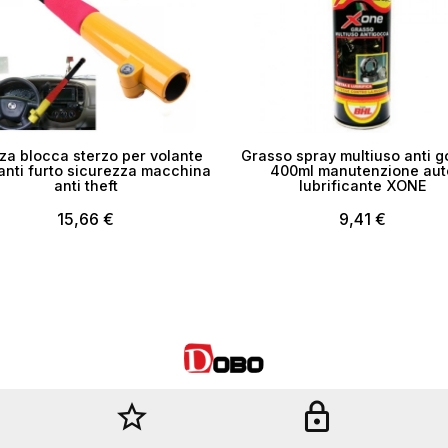
a blocca sterzo per volante
Grasso spray multiuso anti g
anti furto sicurezza macchina
400ml manutenzione aut
anti theft
lubrificante XONE
15,66 €
9,41 €
star_border
lock