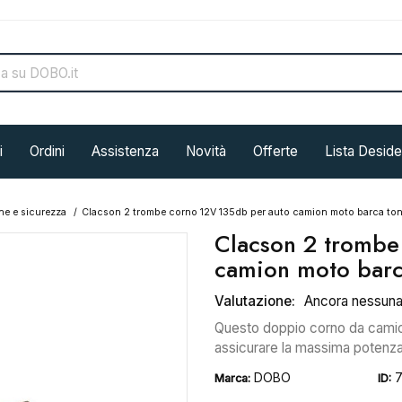
i
Ordini
Assistenza
Novità
Offerte
Lista Deside
e e sicurezza
Clacson 2 trombe corno 12V 135db per auto camion moto barca t
Clacson 2 trombe
camion moto barc
Valutazione:
Ancora nessun
Questo doppio corno da camion 
assicurare la massima potenza 
DOBO
Marca:
ID: