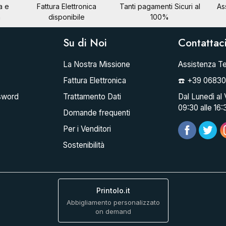
a e
Fattura Elettronica
Tanti pagamenti Sicuri al
As
a
disponibile
100%
Su di Noi
Contattac
La Nostra Missione
Assistenza Te
Fattura Elettronica
☎️ +39 0683
sword
Trattamento Dati
Dal Lunedì al 
09:30 alle 16:
Domande frequenti
Per i Venditori
Sostenibilità
Printolo.it
Abbigliamento personalizzato
on demand