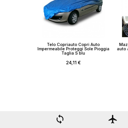
Telo Copriauto Copri Auto
Mazz
Impermeabile Proteggi Sole Pioggia
auto 
Taglia S blu
24,11 €
loop
flight