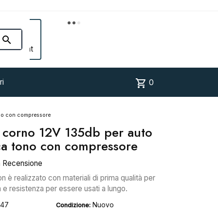


Account
shopping_cart
ri
0
ono con compressore
 corno 12V 135db per auto
a tono con compressore
a Recensione
è realizzato con materiali di prima qualità per
e resistenza per essere usati a lungo.
747
Nuovo
Condizione: