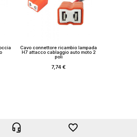
occia
Cavo connettore ricambio lampada
o
H7 attacco cablaggio auto moto 2
poli
7,74 €
headset_mic
favorite_border