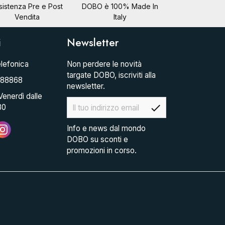
sistenza Pre e Post
DOBO è 100% Made In
Vendita
Italy
i
Newsletter
lefonica
Non perdere le novità
targate DOBO, iscriviti alla
088868
newsletter.
Venerdì dalle
check
30
Info e news dal mondo
DOBO su sconti e
promozioni in corso.