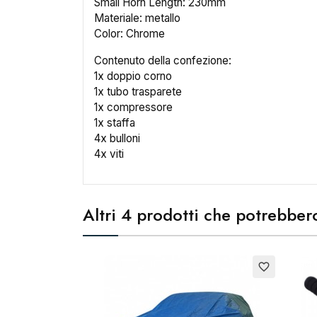
Small Horn Length: 230mm
No
Materiale: metallo
Color: Chrome
Contenuto della confezione:
1x doppio corno
1x tubo trasparete
1x compressore
1x staffa
4x bulloni
4x viti
Altri 4 prodotti che potrebbero
Esauri
favorite_border