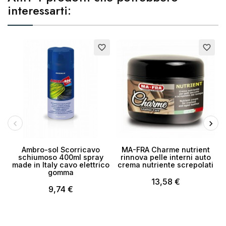
interessarti:
Esaurito
Esaurito
E
favorite_border
favorite_border
Ambro-sol Scorricavo
MA-FRA Charme nutrient
schiumoso 400ml spray
rinnova pelle interni auto
made in Italy cavo elettrico
crema nutriente screpolati
gomma
13,58 €
9,74 €