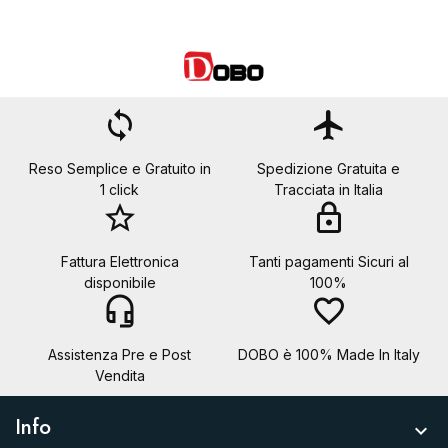
loop
flight
Reso Semplice e Gratuito in
Spedizione Gratuita e
1 click
Tracciata in Italia
star_border
lock
Fattura Elettronica
Tanti pagamenti Sicuri al
disponibile
100%
headset_mic
favorite_border
Assistenza Pre e Post
DOBO è 100% Made In Italy
Vendita
Info
