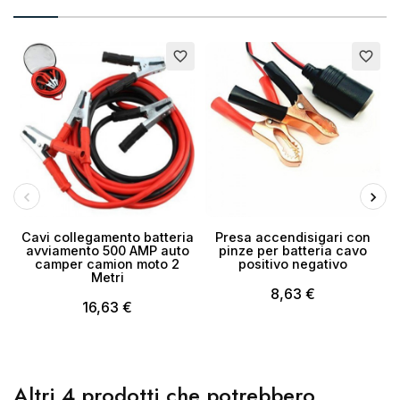
favorite_border
favorite_border
Cavi collegamento batteria
Presa accendisigari con
avviamento 500 AMP auto
pinze per batteria cavo
camper camion moto 2
positivo negativo
Metri
8,63 €
16,63 €
Altri 4 prodotti che potrebbero