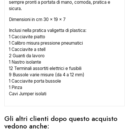
sempre pronti a portata di mano, comoda, pratica e
sicura.
Dimensioni in cm 30 x 19 x 7
Inclusi nella pratica valigetta di plastica:
1 Cacciavite piatto
×
Crea lista dei desideri
1 Calibro misura pressione pneumatici
1 Cacciavite a stell
2 Guanti da lavoro
Nome lista dei desideri
1 Nastro isolante
12 Terminali assortiti elettrici e fusibili
9 Bussole varie misure (da 4 a 12 mm)
1 Cacciavite porta bussole
Annulla
Crea lista dei desideri
1 Pinza
Cavi Jumper isolati
Gli altri clienti dopo questo acquisto
vedono anche: