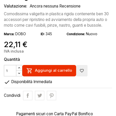
Valutazione:
Ancora nessuna Recensione
Comodissima valigetta in plastica rigida contenente ben 30
accessori per ripristino ed avviamento della propria auto o
moto come cavi fusibili, pinze, nastro, guanti e bussole.
DOBO
345
Nuovo
Marca:
ID:
Condizione:
22,11 €
IVA inclusa
Quantità

Aggiungi al carrello
favorite_border

Disponibilità Immediata
Condividi
Pagamenti sicuri con Carta PayPal Bonifico