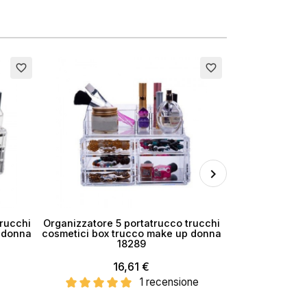
×
Esaurito
Esaurito
favorite_border
favorite_border
i
rucchi
Organizzatore 5 portatrucco trucchi
Organizzatore 
 donna
cosmetici box trucco make up donna
box trucchi ma
18289
16,61 €
1 recensione