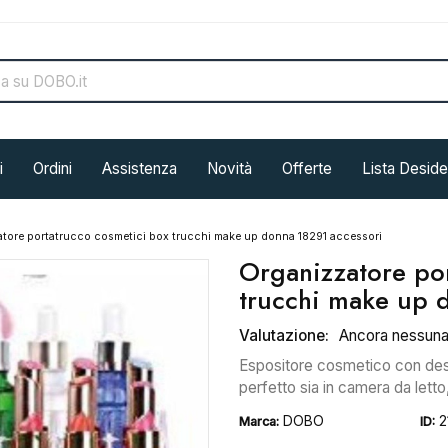
i
Ordini
Assistenza
Novità
Offerte
Lista Deside
tore portatrucco cosmetici box trucchi make up donna 18291 accessori
Organizzatore po
trucchi make up 
Valutazione:
Ancora nessun
Espositore cosmetico con desig
perfetto sia in camera da letto,
DOBO
2
Marca:
ID: