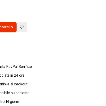
carrello
favorite_border
arta PayPal Bonifico
ciata in 24 ore
onibile al ceckout
nibile su richiesta
tro 14 giorni