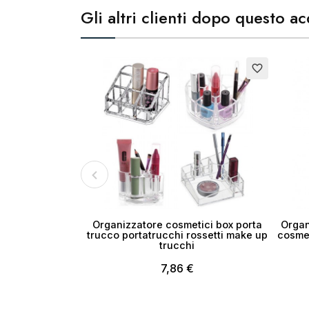
Gli altri clienti dopo questo 
Cr
No
favorite_border
Organizzatore cosmetici box porta
Organ
trucco portatrucchi rossetti make up
cosmet
trucchi
7,86 €