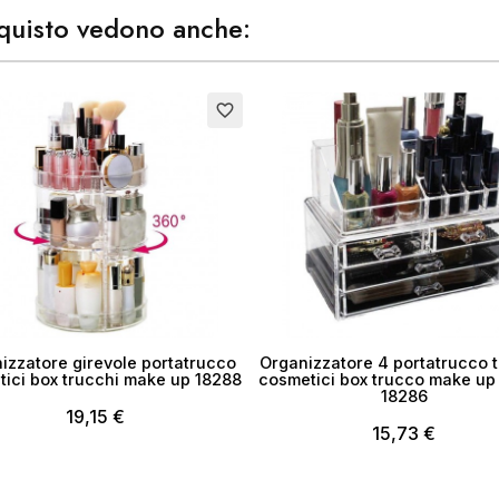
acquisto vedono anche:
ea lista dei desideri
me lista dei desideri
Esaurito
favorite_border
Annulla
Crea lista dei desider
izzatore girevole portatrucco
Organizzatore 4 portatrucco t
ici box trucchi make up 18288
cosmetici box trucco make up
18286
19,15 €
15,73 €