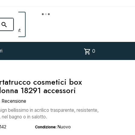


Account
shopping_cart
ri
0
rtatrucco cosmetici box
donna 18291 accessori
a Recensione
n bellissimo in acrilico trasparente, resistente,
 nel bagno o in salotto.
142
Nuovo
Condizione: