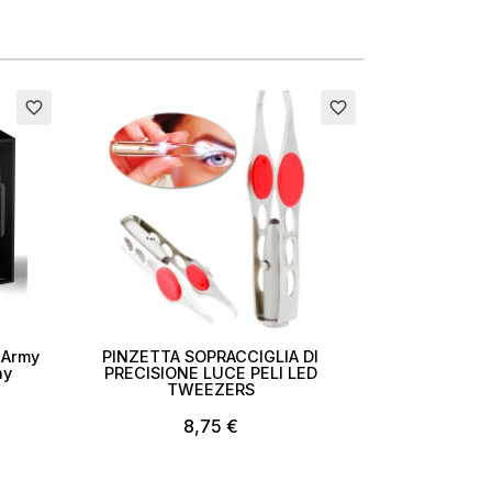
favorite_border
favorite_border
 Army
PINZETTA SOPRACCIGLIA DI
ay
PRECISIONE LUCE PELI LED
TWEEZERS
8,75 €