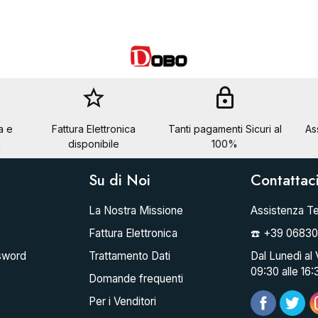
star_border
lock
a e
Fattura Elettronica
Tanti pagamenti Sicuri al
As
a
disponibile
100%
Su di Noi
Contattac
La Nostra Missione
Assistenza Te
Fattura Elettronica
☎️ +39 0683
sword
Trattamento Dati
Dal Lunedì al 
09:30 alle 16:
Domande frequenti
Per i Venditori