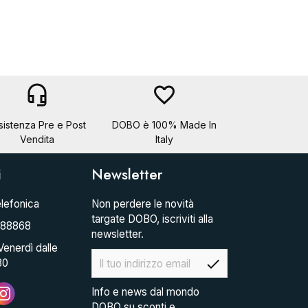
headset_mic
favorite_border
sistenza Pre e Post
DOBO è 100% Made In
Vendita
Italy
i
Newsletter
lefonica
Non perdere le novità
targate DOBO, iscriviti alla
088868
newsletter.
Venerdì dalle
check
30
Info e news dal mondo
DOBO su sconti e