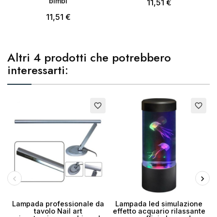
bimbi
11,51 €
11,51 €
Altri 4 prodotti che potrebbero
interessarti:
Esaurito
E
favorite_border
favorite_border
Lampada professionale da
Lampada led simulazione
tavolo Nail art
effetto acquario rilassante