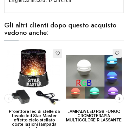
Larghezza articolo : 17 cm circa
Nome lista dei desideri
Gli altri clienti dopo questo acquisto
vedono anche:
Annulla
Crea lista dei desideri
favorite_border
favorite_border
Proiettore led di stelle da
LAMPADA LED RGB FUNGO
tavolo led Star Master
CROMOTERAPIA
effetto cielo stellato
MULTICOLORE RILASSANTE
costellazioni lampada