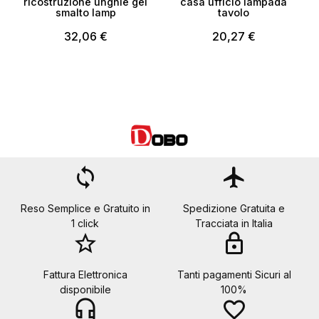
ricostruzione unghie gel
casa ufficio lampada
smalto lamp
tavolo
32,06 €
20,27 €
loop
flight
Reso Semplice e Gratuito in
Spedizione Gratuita e
1 click
Tracciata in Italia
star_border
lock
Fattura Elettronica
Tanti pagamenti Sicuri al
disponibile
100%
headset_mic
favorite_border