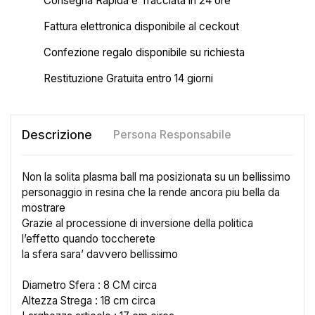
Consegna Rapida e Tracciata in 24 ore
Fattura elettronica disponibile al ceckout
Confezione regalo disponibile su richiesta
Restituzione Gratuita entro 14 giorni
Descrizione
Persona Responsabile
Non la solita plasma ball ma posizionata su un bellissimo
personaggio in resina che la rende ancora piu bella da
mostrare
Grazie al processione di inversione della politica
l’effetto quando toccherete
la sfera sara’ davvero bellissimo
Diametro Sfera : 8 CM circa
×
Altezza Strega : 18 cm circa
Crea lista dei desideri