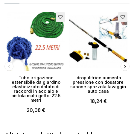
E
favorite_border
favorite_border
Tubo irrigazione
Idropulitrice aumenta
estensibile da giardino
pressione con dosatore
elasticizzato dotato di
sapone spazzola lavaggio
raccordi in acciaio e
auto casa
pistola multi getto-22.5
metri
18,24 €
20,08 €