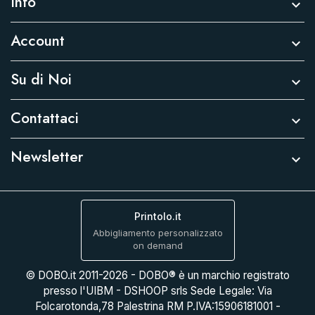
Info

Account

Su di Noi

Contattaci

Newsletter

Printolo.it
Abbigliamento personalizzato
on demand
© DOBO.it 2011-2026 - DOBO® è un marchio registrato
presso l'UIBM - DSHOOP srls Sede Legale: Via
Folcarotonda,78 Palestrina RM P.IVA:15906181001 -