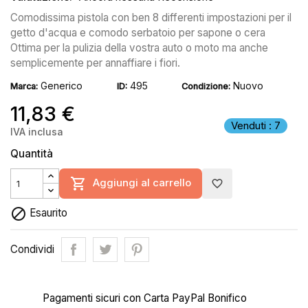
Comodissima pistola con ben 8 differenti impostazioni per il
getto d'acqua e comodo serbatoio per sapone o cera
Ottima per la pulizia della vostra auto o moto ma anche
semplicemente per annaffiare i fiori.
Generico
495
Nuovo
Marca:
ID:
Condizione:
11,83 €
Venduti : 7
IVA inclusa
Quantità

Aggiungi al carrello
favorite_border

Esaurito
Condividi
Pagamenti sicuri con Carta PayPal Bonifico