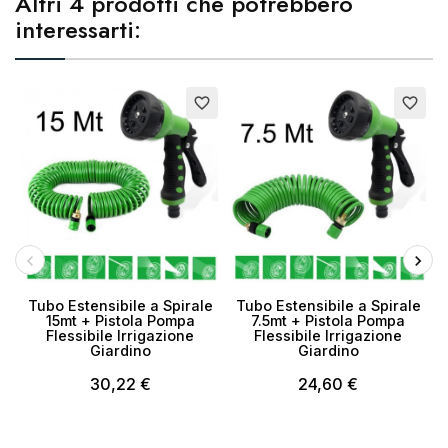
Altri 4 prodotti che potrebbero
interessarti:
favorite_border
favorite_border
Tubo Estensibile a Spirale
Tubo Estensibile a Spirale
3
15mt + Pistola Pompa
7.5mt + Pistola Pompa
Flessibile Irrigazione
Flessibile Irrigazione
Giardino
Giardino
30,22 €
24,60 €