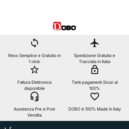
loop
flight
Reso Semplice e Gratuito in
Spedizione Gratuita e
1 click
Tracciata in Italia
star_border
lock
Fattura Elettronica
Tanti pagamenti Sicuri al
disponibile
100%
headset_mic
favorite_border
Assistenza Pre e Post
DOBO è 100% Made In Italy
Vendita