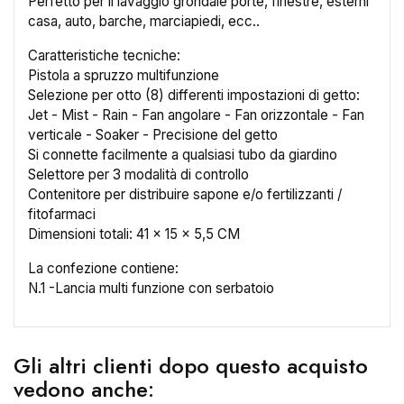
Perfetto per il lavaggio grondaie porte, finestre, esterni
casa, auto, barche, marciapiedi, ecc..
Caratteristiche tecniche:
Pistola a spruzzo multifunzione
Selezione per otto (8) differenti impostazioni di getto:
Jet - Mist - Rain - Fan angolare - Fan orizzontale - Fan
×
verticale - Soaker - Precisione del getto
Crea lista dei desideri
Si connette facilmente a qualsiasi tubo da giardino
Selettore per 3 modalità di controllo
Contenitore per distribuire sapone e/o fertilizzanti /
Nome lista dei desideri
fitofarmaci
Dimensioni totali: 41 x 15 x 5,5 CM
La confezione contiene:
Annulla
Crea lista dei desideri
N.1 -Lancia multi funzione con serbatoio
Gli altri clienti dopo questo acquisto
vedono anche: