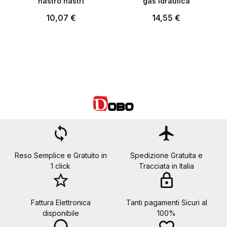
nastro nastri
gas idraulica
10,07 €
14,55 €
loop
flight
Reso Semplice e Gratuito in
Spedizione Gratuita e
1 click
Tracciata in Italia
star_border
lock
Fattura Elettronica
Tanti pagamenti Sicuri al
disponibile
100%