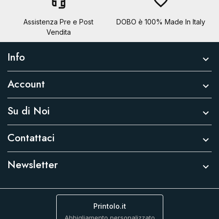
headset_mic
favorite_border
Assistenza Pre e Post
DOBO è 100% Made In Italy
Vendita
Info

Account

Su di Noi

Contattaci

Newsletter

Printolo.it
Abbigliamento personalizzato