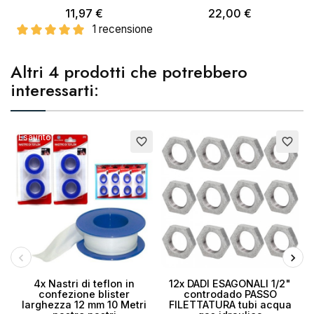
11,97 €
22,00 €
1 recensione
Altri 4 prodotti che potrebbero
interessarti:
Esaurito
favorite_border
favorite_border
4x Nastri di teflon in
12x DADI ESAGONALI 1/2"
confezione blister
controdado PASSO
larghezza 12 mm 10 Metri
FILETTATURA tubi acqua
f