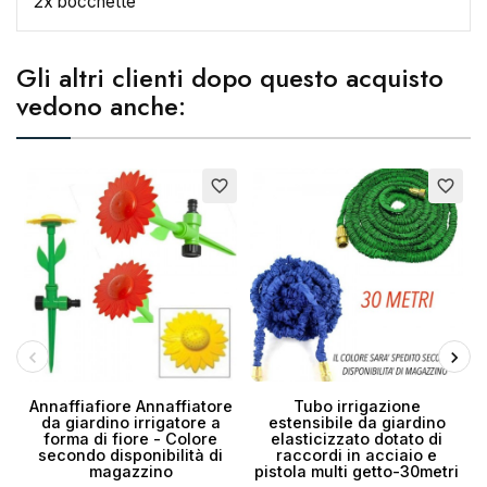
2x bocchette
Nome lista dei desideri
Gli altri clienti dopo questo acquisto
vedono anche:
Annulla
Crea lista dei desideri
favorite_border
favorite_border
Annaffiafiore Annaffiatore
Tubo irrigazione
da giardino irrigatore a
estensibile da giardino
forma di fiore - Colore
elasticizzato dotato di
secondo disponibilità di
raccordi in acciaio e
magazzino
pistola multi getto-30metri